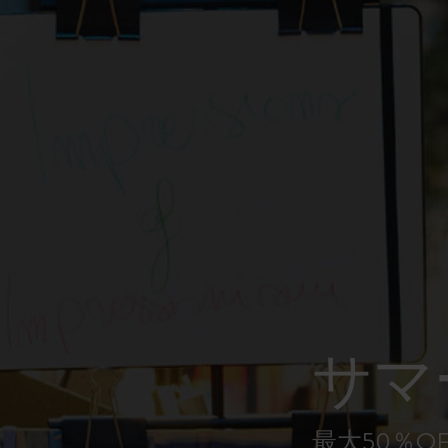
ピーナッツ限定コレクション
プレシャス & エシカル コレクション
City Guide Notebooks LUXE x モレスキ
ン
カサ・バトリョ 限定版コレクション
アイ アム ザ シティ コレクション
星の王子さま
サマ
Mardi Mercredi × モレスキン
ハリー・ポッターの呪文コレクション
最大50％O