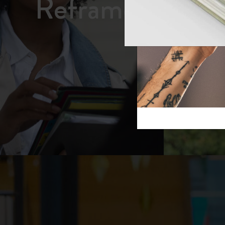
Reframe S
芸術と文化
モレスキン Foundation
アカウントを作成する
サブカテゴリ
スライド
バッグ
サブカテゴリ
ギフト
サブカテゴリ
ピン
サブカテゴリ
パッチ
サブカテゴリ