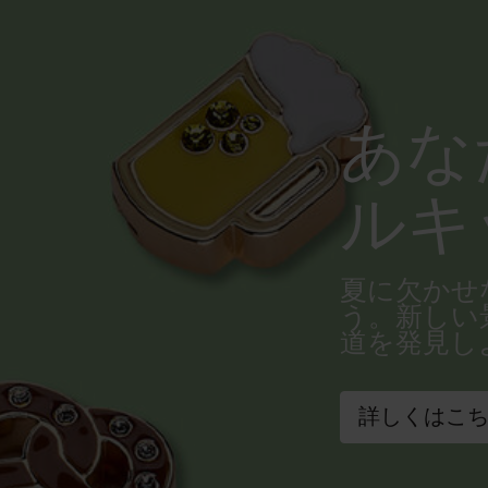
あな
ルキ
夏に欠かせ
う。新しい
道を発見し
詳しくはこ