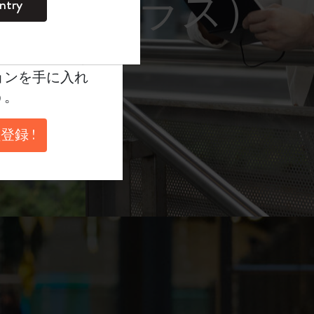
レーム サングラス）
ntry
。
ントを作成して限定
典、さらに多く
ョンを手に入れ
う。
登録 !