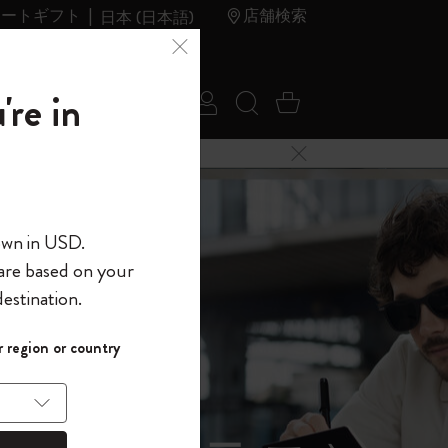
レートギフト
店舗検索
日本 (日本語)
夏のセ
アウトレ
're in
ログイン
検索 (キーワードな
カート 0 アイ
ール
ット
メニューを閉じる
へようこそ
own in USD.
 are based on your
界へようこそ
estination.
パスワードを表示
イド表示1
 region or country
して、コード
ら
入力すると、初
報を保存する
(任意)
＋送料無料になり
ウトレット品は