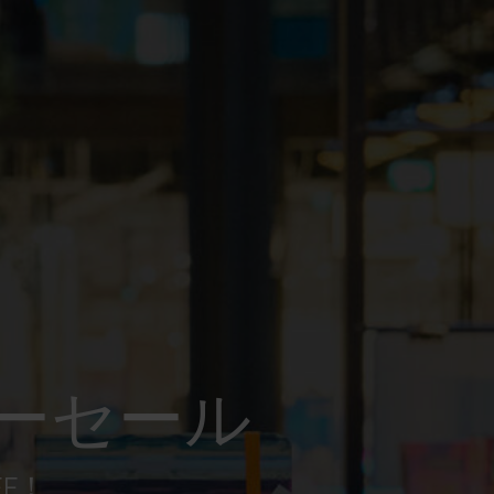
ーセール
FF！