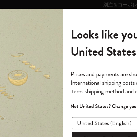
別注＆コーポ
キンス
パーソナライズサ
ストー
モレスキン
Looks like you
ービス
リー
の世界
テゴリ
サブカテゴリ
サブカテゴリ
United States
6,500円以上のご購入で送料無料
モレスキンの世界
ノートブック
ダイアリー
すべて見る
モレスキンスマート
Reframe サングラス
キム・ジョンギコレクション
すべて見る
アートを愛する方への贈り物
カントリー・テーマ・ピンズ・コレク
プライドをいつも胸に
スマートライティング・システム
Notes
ション
スライド表示0
The Original Notebook
パーソナル・ダイアリー
スマートライティング・システム
Blackwing x モレスキン
ムーミン コレクション
Impressions of Impressionism コレクショ
バックパック
プロフェッショナルへの贈り物
Mardi Mercredi × モレスキン
スマートノートブック
モレスキン Journal
10% オフと送料無料
*
メールアドレス
スライド表示5
Prices and payments are sh
ン
で1冊無料
International shipping costs
ミニノートブックチャーム
12カ月ダイアリー
モレスキンスマートスマートとは
Kaweco x モレスキン
キム・ジョンギコレクション
限定版バックパック
ミニマリストへの贈り物
スマートダイアリー
モレスキン Planner
月有効）
モレスキンの世
カサ・バトリョ 限定版コレクション
items shipping method and d
の先行アクセス
*
パスワード
カイエ ＆ ジャーナル
15ヶ月プランナー
アプリ・サービス
ペン & ペンシル
「Alice's Adventures in Wonderland」コレ
Shopper paper – made Collection
マキシマリストへの贈り物
プライズ
クション
ゴッホ美術館
報をいち早くチェック
スラ
Not United States? Change your
今すぐ会員登録
カスタムノートブック
18ヶ月プランナー
アクセサリー＆リフィル
デバイスバッグ & バックパック
ファッションを愛する方への贈り物
ス
パスワードを忘れた方はこち
「
WELCOME10
」を
『ロード・オブ・ザ・リング』コレク
あるページから始まる物語
このデバイスで情
限定版
ウィークリープランナー
ション
Legendary
旅人への贈り物
回注文が10%オフ
ます。セール・ア