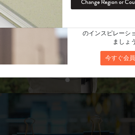
unglasses（リフ
Change Region or Cou
セット
デイリープランナー
カラーパターン ノートブック
健康を愛する方への贈り物です
ログイン
適用外
表示4
Moleskineアカウ
パッションジャーナル
マンスリープランナー
サクラコレクション
趣味を愛する方へのギフト
あなたにぴったりの一本を選ぼう
オファーや会員特
のインスピレーシ
スチューデントカイエジャーナル
プランナー
馬年コレクション
卒業祝い
ましょ
スライド表示2
アートコレクション
限定版ダイアリー
ミニノートブックチャーム
ノートブック
今すぐ会員
プロコレクション
プロコレクション
BLACKPINK × モレスキン コレクショ
ン
スライド表示3
ライフプランナー・コレクション
ISSEY MIYAKE | モレスキン のコレク
アカデミック・プランナー
ション
ナサにインスパイアされたコレクショ
ン
Impressions of Impressionism コレクショ
ン