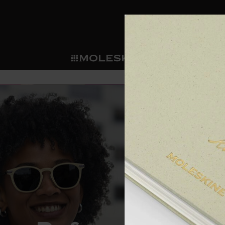
ショ
モレス
ップ
マート
サブカテゴリ
サブカ
今すぐメンバー登録
新商品
すべて見る
カスタムダイアリー
モレスキンメンバーシップ
ノートブック
スマートライティング・シス
カスタムノートブック
我々の歴史
ウェルカムオファー: 次回のご購入時に
サブカテゴリ
サブカテゴリ
テム
通常特典: パーソナライズの2冊ご購入
ダイアリー
パッチ
モレスキンのマニフェスト
バースデー特典: 1回限りの割引（1ヶ
サブカテゴリ
モレスキンスマートスマート
先行プレビュー: 新作コレクションへ
モレスキンスマート
とは
和紙テープ
ペンと紙の力
伝説的なお得情報: 会員限定の特別サ
サブカテゴリ
セールへの早期アクセス: お得な情
ライティングツール
アプリ・サービス
ミニノートブックチャーム
持続可能な創造性
モレスキン限定イベント: 優先アクセ
サブカテゴリ
サブカテゴリ
返品期間の延長: 1ヶ月間
限定版ノートブック
別注＆コーポレートギフト
Detour
サブカテゴリ