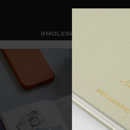
ショ
モレス
ップ
マート
サブカテゴリ
サブカ
今すぐメンバー登録
新商品
すべて見る
カスタムダイアリー
モレスキンメンバーシップ
ノートブック
スマートライティング・シス
カスタムノートブック
我々の歴史
ウェルカムオファー: 次回のご購入時に
サブカテゴリ
サブカテゴリ
テム
通常特典: パーソナライズの2冊ご購入
ダイアリー
パッチ
モレスキンのマニフェスト
バースデー特典: 1回限りの割引（1ヶ
サブカテゴリ
モレスキンスマートスマート
先行プレビュー: 新作コレクションへ
モレスキンスマート
とは
和紙テープ
ペンと紙の力
伝説的なお得情報: 会員限定の特別サ
サブカテゴリ
セールへの早期アクセス: お得な情
ライティングツール
アプリ・サービス
ミニノートブックチャーム
持続可能な創造性
モレスキン限定イベント: 優先アクセ
サブカテゴリ
サブカテゴリ
返品期間の延長: 1ヶ月間
限定版ノートブック
別注＆コーポレートギフト
Detour
サブカテゴリ