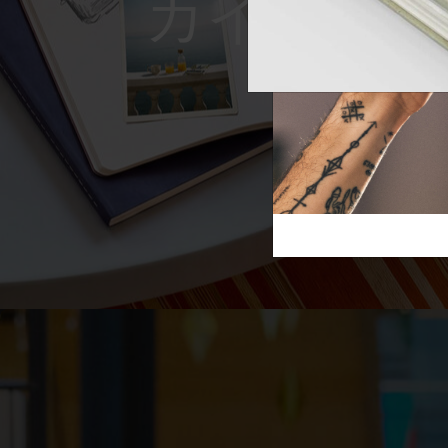
Reframe S
芸術と文化
モレスキン Foundation
アカウントを作成する
サブカテゴリ
スライド
バッグ
サブカテゴリ
ギフト
サブカテゴリ
ピン
サブカテゴリ
パッチ
サブカテゴリ