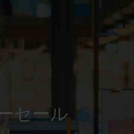
ーセール
FF！