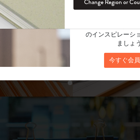
unglasses（リフ
Change Region or Cou
セット
デイリープランナー
カラーパターン ノートブック
健康を愛する方への贈り物です
ログイン
適用外
表示4
Moleskineアカウ
パッションジャーナル
マンスリープランナー
サクラコレクション
趣味を愛する方へのギフト
あなたにぴったりの一本を選ぼう
オファーや会員特
のインスピレーシ
スチューデントカイエジャーナル
プランナー
馬年コレクション
卒業祝い
ましょ
スライド表示2
アートコレクション
限定版ダイアリー
ミニノートブックチャーム
ノートブック
今すぐ会員
プロコレクション
プロコレクション
BLACKPINK × モレスキン コレクショ
ン
スライド表示3
ライフプランナー・コレクション
ISSEY MIYAKE | モレスキン のコレク
アカデミック・プランナー
ション
ナサにインスパイアされたコレクショ
ン
Impressions of Impressionism コレクショ
ン