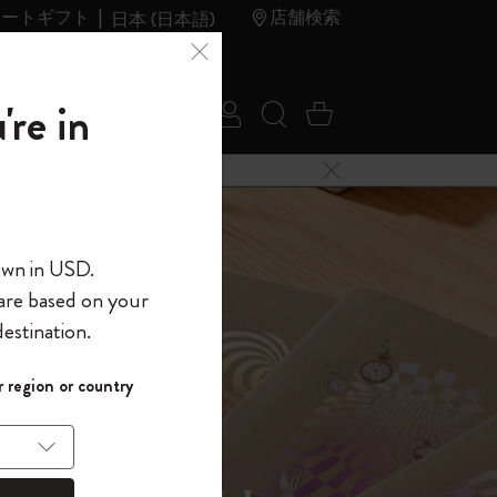
レートギフト
店舗検索
日本 (日本語)
夏のセ
アウトレ
're in
ログイン
検索 (キーワードな
カート 0 アイ
ール
ット
メニューを閉じる
へようこそ
own in USD.
 are based on your
界へようこそ
estination.
パスワードを表示
イド表示1
 region or country
して、コード
ら
入力すると、初
報を保存する
(任意)
＋送料無料になり
ウトレット品は