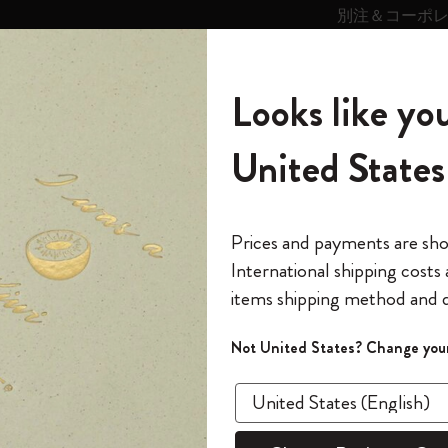
別注＆コーポ
キンス
パーソナライズサ
ストー
モレスキン
Looks like you
ービス
リー
の世界
テゴリ
サブカテゴリ
サブカテゴリ
United States
6,500円以上のご購入で送料無料
モレスキンの世界
ノートブック
ダイアリー
すべて見る
モレスキンスマート
Reframe サングラス
キム・ジョンギコレクション
すべて見る
アートを愛する方への贈り物
カントリー・テーマ・ピンズ・コレク
プライドをいつも胸に
スマートライティング・システム
Notes
ション
スライド表示0
The Original Notebook
パーソナル・ダイアリー
スマートライティング・システム
Blackwing x モレスキン
ムーミン コレクション
Impressions of Impressionism コレクショ
バックパック
プロフェッショナルへの贈り物
Mardi Mercredi × モレスキン
スマートノートブック
モレスキン Journal
10% オフと送料無料
*
メールアドレス
スライド表示5
Prices and payments are sh
ン
で1冊無料
International shipping costs
ミニノートブックチャーム
12カ月ダイアリー
モレスキンスマートスマートとは
Kaweco x モレスキン
キム・ジョンギコレクション
限定版バックパック
ミニマリストへの贈り物
スマートダイアリー
モレスキン Planner
月有効）
モレスキンの世
カサ・バトリョ 限定版コレクション
items shipping method and d
の先行アクセス
*
パスワード
カイエ ＆ ジャーナル
15ヶ月プランナー
アプリ・サービス
ペン & ペンシル
「Alice's Adventures in Wonderland」コレ
Shopper paper – made Collection
マキシマリストへの贈り物
プライズ
クション
ゴッホ美術館
報をいち早くチェック
スラ
Not United States? Change your
今すぐ会員登録
カスタムノートブック
18ヶ月プランナー
アクセサリー＆リフィル
デバイスバッグ & バックパック
ファッションを愛する方への贈り物
ス
パスワードを忘れた方はこち
「
WELCOME10
」を
『ロード・オブ・ザ・リング』コレク
あるページから始まる物語
このデバイスで情
限定版
ウィークリープランナー
ション
Legendary
旅人への贈り物
回注文が10%オフ
ます。セール・ア