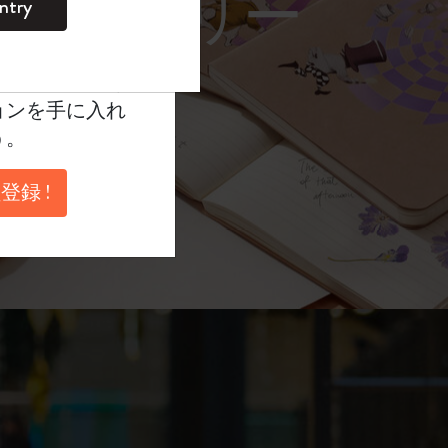
レーム サングラス）
ntry
。
ントを作成して限定
典、さらに多く
ョンを手に入れ
う。
登録 !