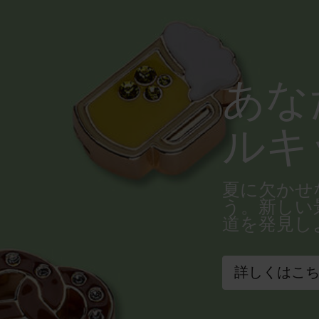
あな
ルキ
夏に欠かせ
う。新しい
道を発見し
詳しくはこ