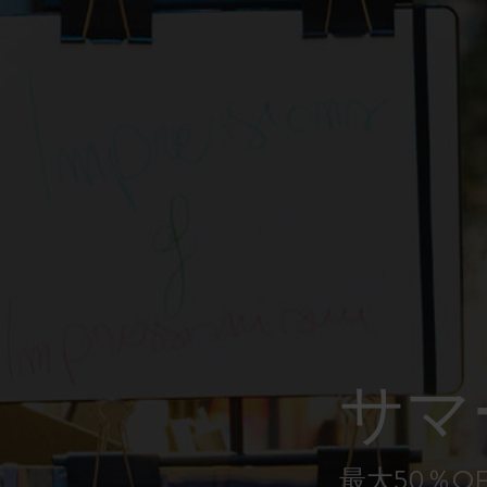
ピーナッツ限定コレクション
プレシャス & エシカル コレクション
City Guide Notebooks LUXE x モレスキ
ン
カサ・バトリョ 限定版コレクション
アイ アム ザ シティ コレクション
星の王子さま
サマ
Mardi Mercredi × モレスキン
ハリー・ポッターの呪文コレクション
最大50％O