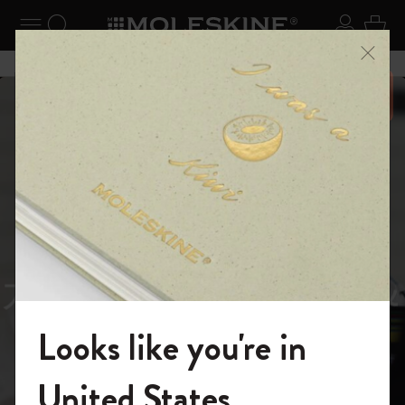
ニューを閉じる
ナビゲーションの切替
検索 (キーワードなど)
ログイ
カー
メニ
6,500円以上のご購入で送料無料
スライド表示5
スライド表示0
あるページから始まる物語
Reframe
スライド表示1
Sunglasses（リフレー
スライド表示4
Looks like you're in
ム サングラス）
モレスキンの世界へようこそ
United States