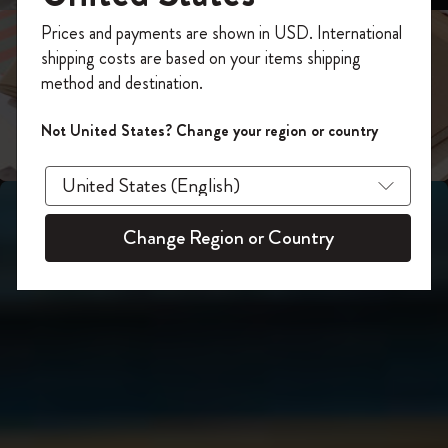
スライド表示2
あなたにぴったりの一本を選ぼう
今すぐ会員登録して、コード
Prices and payments are shown in USD. International
「
WELCOME10
」を入力すると、初回注
shipping costs are based on your items shipping
スライド表示3
文が10%オフ＋送料無料になります。セ
method and destination.
ール・アウトレット品は適用外。
Moleskineアカウントを作成して限定オフ
Not United States? Change your region or country
ァーや会員特典、さらに多くのインスピ
レーションを手に入れましょう。
今すぐ会員登録 !
Change Region or Country