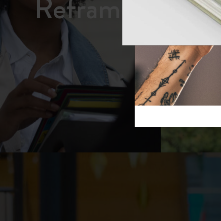
Reframe S
芸術と文化
モレスキン Foundation
アカウントを作成する
サブカテゴリ
スライド
バッグ
サブカテゴリ
ギフト
サブカテゴリ
ピン
サブカテゴリ
パッチ
サブカテゴリ