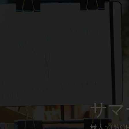
ピーナッツ限定コレクション
プレシャス & エシカル コレクション
City Guide Notebooks LUXE x モレスキ
ン
カサ・バトリョ 限定版コレクション
アイ アム ザ シティ コレクション
星の王子さま
サマ
Mardi Mercredi × モレスキン
ハリー・ポッターの呪文コレクション
最大50％O