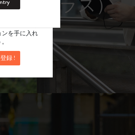
レーム サングラス）
ntry
。
ントを作成して限定
典、さらに多く
ョンを手に入れ
う。
登録 !