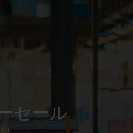
ーセール
FF！