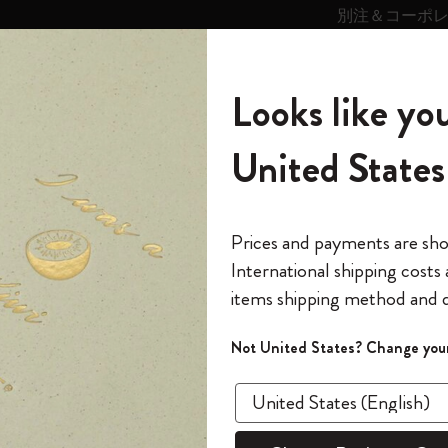
別注＆コーポ
キンス
パーソナライズサ
ストー
モレスキン
Looks like you
ービス
リー
の世界
テゴリ
サブカテゴリ
サブカテゴリ
United States
6,500円以上のご購入で送料無料
モレスキンの世界
ノートブック
ダイアリー
すべて見る
モレスキンスマート
Reframe サングラス
キム・ジョンギコレクション
すべて見る
アートを愛する方への贈り物
カントリー・テーマ・ピンズ・コレク
プライドをいつも胸に
スマートライティング・システム
Notes
ション
スライド表示0
The Original Notebook
パーソナル・ダイアリー
スマートライティング・システム
Blackwing x モレスキン
ムーミン コレクション
Impressions of Impressionism コレクショ
バックパック
プロフェッショナルへの贈り物
Mardi Mercredi × モレスキン
スマートノートブック
モレスキン Journal
10% オフと送料無料
*
メールアドレス
スライド表示5
Prices and payments are sh
ン
で1冊無料
International shipping costs
ミニノートブックチャーム
12カ月ダイアリー
モレスキンスマートスマートとは
Kaweco x モレスキン
キム・ジョンギコレクション
限定版バックパック
ミニマリストへの贈り物
スマートダイアリー
モレスキン Planner
月有効）
モレスキンの世
カサ・バトリョ 限定版コレクション
items shipping method and d
の先行アクセス
*
パスワード
カイエ ＆ ジャーナル
15ヶ月プランナー
アプリ・サービス
ペン & ペンシル
「Alice's Adventures in Wonderland」コレ
Shopper paper – made Collection
マキシマリストへの贈り物
プライズ
クション
ゴッホ美術館
報をいち早くチェック
スラ
Not United States? Change your
今すぐ会員登録
カスタムノートブック
18ヶ月プランナー
アクセサリー＆リフィル
デバイスバッグ & バックパック
ファッションを愛する方への贈り物
ス
パスワードを忘れた方はこち
「
WELCOME10
」を
『ロード・オブ・ザ・リング』コレク
あるページから始まる物語
このデバイスで情
限定版
ウィークリープランナー
ション
Legendary
旅人への贈り物
回注文が10%オフ
ます。セール・ア