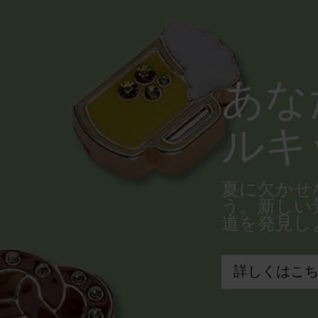
あな
ルキ
夏に欠かせ
う。新しい
道を発見し
詳しくはこ