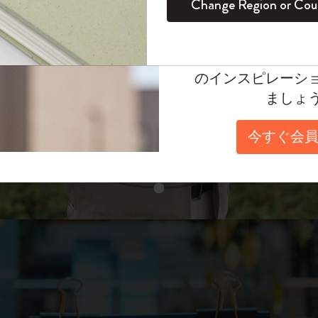
unglasses（リフ
Change Region or Cou
セット
デイリープランナー
カラーパターン ノートブック
健康を愛する方への贈り物です
ログイン
適用外
表示4
Moleskineアカウ
パッションジャーナル
マンスリープランナー
サクラコレクション
趣味を愛する方へのギフト
あなたにぴったりの一本を選ぼう
オファーや会員特
のインスピレーシ
スチューデントカイエジャーナル
プランナー
馬年コレクション
卒業祝い
ましょ
スライド表示2
アートコレクション
限定版ダイアリー
ミニノートブックチャーム
ノートブック
今すぐ会員
プロコレクション
プロコレクション
BLACKPINK × モレスキン コレクショ
ン
スライド表示3
ライフプランナー・コレクション
ISSEY MIYAKE | モレスキン のコレク
アカデミック・プランナー
ション
ナサにインスパイアされたコレクショ
ン
Impressions of Impressionism コレクショ
ン