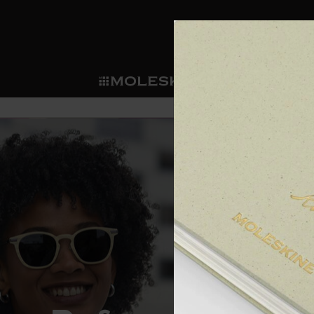
ショ
モレス
ップ
マート
サブカテゴリ
サブカ
今すぐメンバー登録
新商品
すべて見る
カスタムダイアリー
モレスキンメンバーシップ
ノートブック
スマートライティング・シス
カスタムノートブック
我々の歴史
ウェルカムオファー: 次回のご購入時に
サブカテゴリ
サブカテゴリ
テム
通常特典: パーソナライズの2冊ご購入
ダイアリー
パッチ
モレスキンのマニフェスト
バースデー特典: 1回限りの割引（1ヶ
サブカテゴリ
モレスキンスマートスマート
先行プレビュー: 新作コレクションへ
モレスキンスマート
とは
和紙テープ
ペンと紙の力
伝説的なお得情報: 会員限定の特別サ
サブカテゴリ
セールへの早期アクセス: お得な情
ライティングツール
アプリ・サービス
ミニノートブックチャーム
持続可能な創造性
モレスキン限定イベント: 優先アクセ
サブカテゴリ
サブカテゴリ
返品期間の延長: 1ヶ月間
限定版ノートブック
別注＆コーポレートギフト
Detour
サブカテゴリ