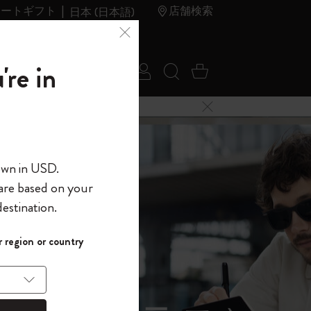
レートギフト
店舗検索
日本 (日本語)
夏のセ
アウトレ
're in
ログイン
検索 (キーワードな
カート 0 アイ
ール
ット
メニューを閉じる
へようこそ
own in USD.
 are based on your
界へようこそ
estination.
パスワードを表示
イド表示1
 region or country
して、コード
ら
入力すると、初
報を保存する
(任意)
＋送料無料になり
ウトレット品は