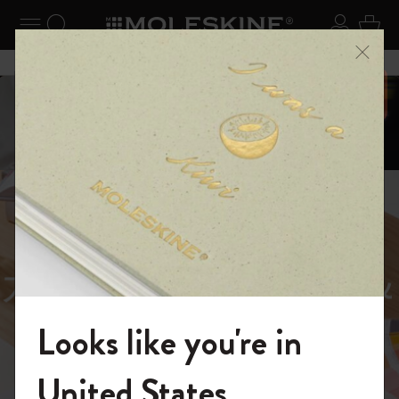
ニューを閉じる
ナビゲーションの切替
検索 (キーワードなど)
ログイ
カー
メニ
6,500円以上のご購入で送料無料
スライド表示5
スライド表示0
あるページから始まる物語
Reframe
スライド表示1
Sunglasses（リフレー
スライド表示4
Looks like you're in
ム サングラス）
モレスキンの世界へようこそ
United States