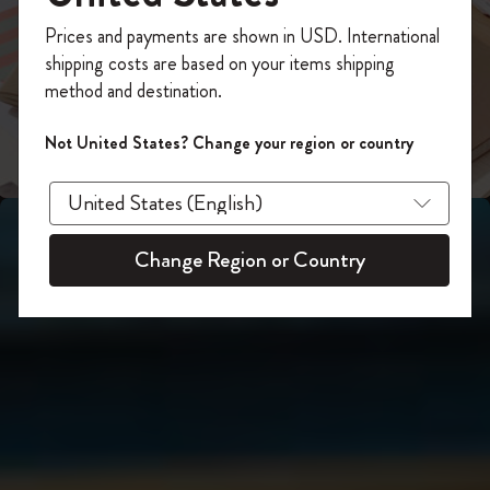
スライド表示2
あなたにぴったりの一本を選ぼう
今すぐ会員登録して、コード
Prices and payments are shown in USD. International
「
WELCOME10
」を入力すると、初回注
shipping costs are based on your items shipping
スライド表示3
文が10%オフ＋送料無料になります。セ
method and destination.
ール・アウトレット品は適用外。
Moleskineアカウントを作成して限定オフ
Not United States? Change your region or country
ァーや会員特典、さらに多くのインスピ
レーションを手に入れましょう。
今すぐ会員登録 !
Change Region or Country