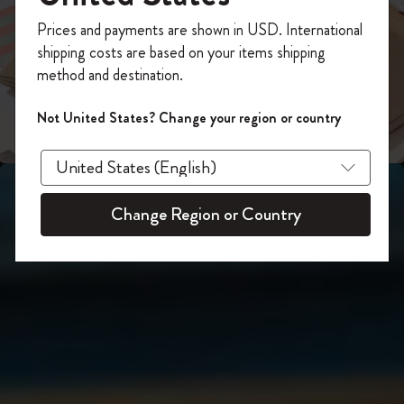
スライド表示2
あなたにぴったりの一本を選ぼう
今すぐ会員登録して、コード
Prices and payments are shown in USD. International
「
WELCOME10
」を入力すると、初回注
shipping costs are based on your items shipping
スライド表示3
文が10%オフ＋送料無料になります。セ
method and destination.
ール・アウトレット品は適用外。
Moleskineアカウントを作成して限定オフ
Not United States? Change your region or country
ァーや会員特典、さらに多くのインスピ
レーションを手に入れましょう。
今すぐ会員登録 !
Change Region or Country