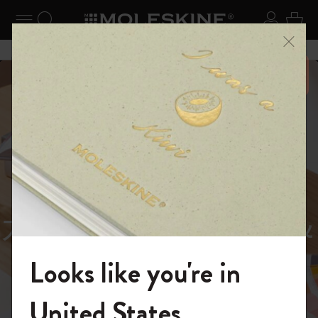
ニューを閉じる
ナビゲーションの切替
検索 (キーワードなど)
ログイ
カー
メニ
6,500円以上のご購入で送料無料
スライド表示5
スライド表示0
あるページから始まる物語
Reframe
スライド表示1
Sunglasses（リフレー
スライド表示4
Looks like you're in
ム サングラス）
モレスキンの世界へようこそ
United States