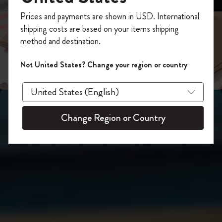
スライド表示2
あなたにぴったりの一本を選ぼう
今すぐ会員登録して、コード
Prices and payments are shown in USD. International
「
WELCOME10
」を入力すると、初回注
shipping costs are based on your items shipping
スライド表示3
文が10%オフ＋送料無料になります。セ
method and destination.
ール・アウトレット品は適用外。
Moleskineアカウントを作成して限定オフ
Not United States? Change your region or country
ァーや会員特典、さらに多くのインスピ
レーションを手に入れましょう。
今すぐ会員登録 !
Change Region or Country