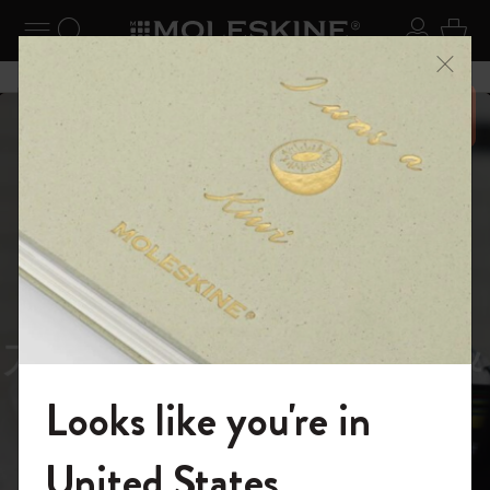
ニューを閉じる
ナビゲーションの切替
検索 (キーワードなど)
ログイ
カー
メニ
6,500円以上のご購入で送料無料
スライド表示5
スライド表示0
あるページから始まる物語
Reframe
スライド表示1
Sunglasses（リフレー
スライド表示4
Looks like you're in
ム サングラス）
モレスキンの世界へようこそ
United States