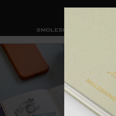
ショ
モレス
ップ
マート
サブカテゴリ
サブカ
今すぐメンバー登録
新商品
すべて見る
カスタムダイアリー
モレスキンメンバーシップ
ノートブック
スマートライティング・シス
カスタムノートブック
我々の歴史
ウェルカムオファー: 次回のご購入時に
サブカテゴリ
サブカテゴリ
テム
通常特典: パーソナライズの2冊ご購入
ダイアリー
パッチ
モレスキンのマニフェスト
バースデー特典: 1回限りの割引（1ヶ
サブカテゴリ
モレスキンスマートスマート
先行プレビュー: 新作コレクションへ
モレスキンスマート
とは
和紙テープ
ペンと紙の力
伝説的なお得情報: 会員限定の特別サ
サブカテゴリ
セールへの早期アクセス: お得な情
ライティングツール
アプリ・サービス
ミニノートブックチャーム
持続可能な創造性
モレスキン限定イベント: 優先アクセ
サブカテゴリ
サブカテゴリ
返品期間の延長: 1ヶ月間
限定版ノートブック
別注＆コーポレートギフト
Detour
サブカテゴリ