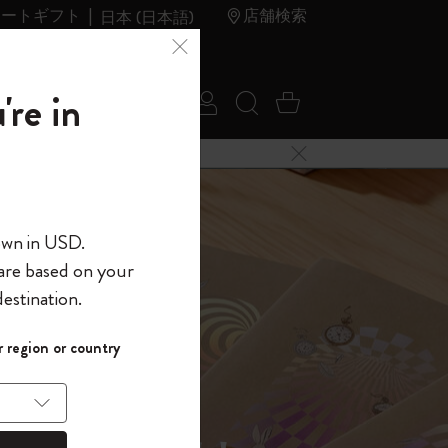
レートギフト
店舗検索
日本 (日本語)
夏のセ
アウトレ
're in
ログイン
検索 (キーワードな
カート 0 アイ
ール
ット
メニューを閉じる
へようこそ
own in USD.
 are based on your
界へようこそ
estination.
パスワードを表示
イド表示1
 region or country
して、コード
ら
入力すると、初
報を保存する
(任意)
＋送料無料になり
ウトレット品は