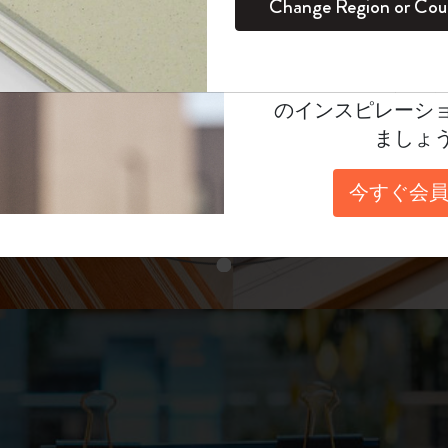
unglasses（リフ
Change Region or Cou
セット
デイリープランナー
カラーパターン ノートブック
健康を愛する方への贈り物です
ログイン
適用外
表示4
Moleskineアカウ
パッションジャーナル
マンスリープランナー
サクラコレクション
趣味を愛する方へのギフト
あなたにぴったりの一本を選ぼう
オファーや会員特
のインスピレーシ
スチューデントカイエジャーナル
プランナー
馬年コレクション
卒業祝い
ましょ
スライド表示2
アートコレクション
限定版ダイアリー
ミニノートブックチャーム
ノートブック
今すぐ会員
プロコレクション
プロコレクション
BLACKPINK × モレスキン コレクショ
ン
スライド表示3
ライフプランナー・コレクション
ISSEY MIYAKE | モレスキン のコレク
アカデミック・プランナー
ション
ナサにインスパイアされたコレクショ
ン
Impressions of Impressionism コレクショ
ン