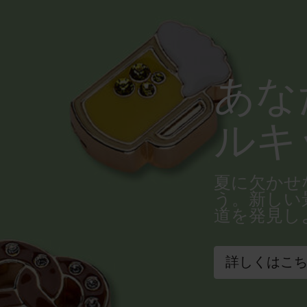
あな
ルキ
夏に欠かせ
う。新しい
道を発見し
詳しくはこ