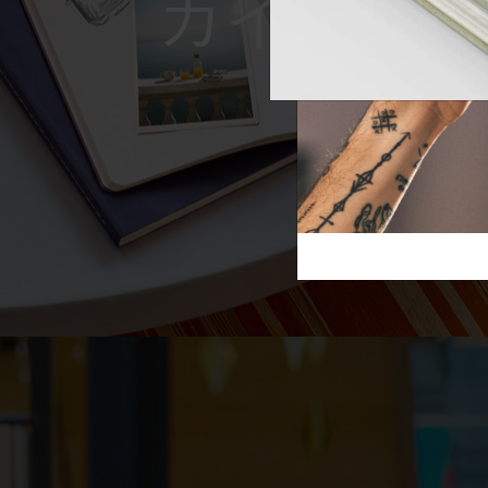
Reframe S
芸術と文化
モレスキン Foundation
アカウントを作成する
サブカテゴリ
スライド
バッグ
サブカテゴリ
ギフト
サブカテゴリ
ピン
サブカテゴリ
パッチ
サブカテゴリ