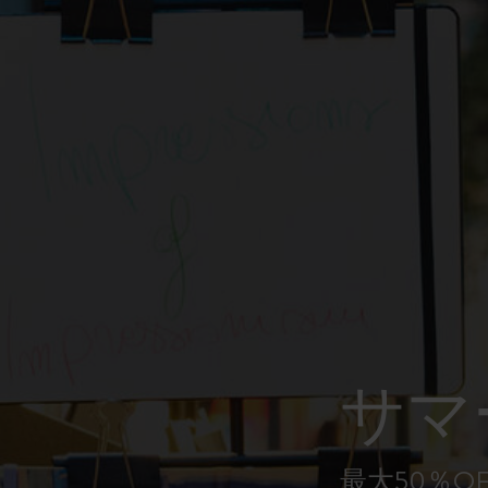
ピーナッツ限定コレクション
プレシャス & エシカル コレクション
City Guide Notebooks LUXE x モレスキ
ン
カサ・バトリョ 限定版コレクション
アイ アム ザ シティ コレクション
星の王子さま
サマ
Mardi Mercredi × モレスキン
ハリー・ポッターの呪文コレクション
最大50％O