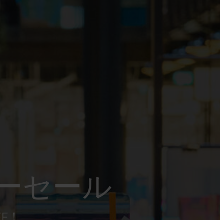
ーセール
FF！