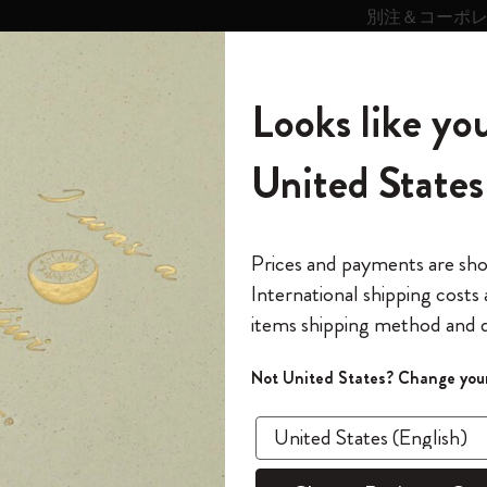
別注＆コーポ
キンス
パーソナライズサ
ストー
モレスキン
Looks like you
ービス
リー
の世界
テゴリ
サブカテゴリ
サブカテゴリ
United States
6,500円以上のご購入で送料無料
モレスキンの世界
ノートブック
ダイアリー
すべて見る
モレスキンスマート
Reframe サングラス
キム・ジョンギコレクション
すべて見る
アートを愛する方への贈り物
カントリー・テーマ・ピンズ・コレク
プライドをいつも胸に
スマートライティング・システム
Notes
ション
スライド表示0
The Original Notebook
パーソナル・ダイアリー
スマートライティング・システム
Blackwing x モレスキン
ムーミン コレクション
Impressions of Impressionism コレクショ
バックパック
プロフェッショナルへの贈り物
Mardi Mercredi × モレスキン
スマートノートブック
モレスキン Journal
10% オフと送料無料
*
メールアドレス
スライド表示5
Prices and payments are sh
ン
で1冊無料
International shipping costs
ミニノートブックチャーム
12カ月ダイアリー
モレスキンスマートスマートとは
Kaweco x モレスキン
キム・ジョンギコレクション
限定版バックパック
ミニマリストへの贈り物
スマートダイアリー
モレスキン Planner
月有効）
モレスキンの世
カサ・バトリョ 限定版コレクション
items shipping method and d
の先行アクセス
*
パスワード
カイエ ＆ ジャーナル
15ヶ月プランナー
アプリ・サービス
ペン & ペンシル
「Alice's Adventures in Wonderland」コレ
Shopper paper – made Collection
マキシマリストへの贈り物
プライズ
クション
ゴッホ美術館
報をいち早くチェック
スラ
Not United States? Change your
今すぐ会員登録
カスタムノートブック
18ヶ月プランナー
アクセサリー＆リフィル
デバイスバッグ & バックパック
ファッションを愛する方への贈り物
ス
パスワードを忘れた方はこち
「
WELCOME10
」を
『ロード・オブ・ザ・リング』コレク
あるページから始まる物語
このデバイスで情
限定版
ウィークリープランナー
ション
Legendary
旅人への贈り物
回注文が10%オフ
ます。セール・ア