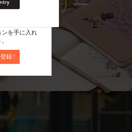
レーム サングラス）
ntry
。
ントを作成して限定
典、さらに多く
ョンを手に入れ
う。
登録 !