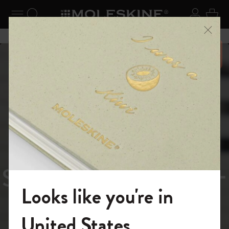
ニューを閉じる
ナビゲーションの切替
検索 (キーワードなど)
ログイ
カー
メニ
6,500円以上のご購入で送料無料
スライド表示5
スライド表示0
あるページから始まる物語
Reframe
スライド表示1
Sunglasses（リフレー
スライド表示4
Looks like you're in
ム サングラス）
モレスキンの世界へようこそ
United States