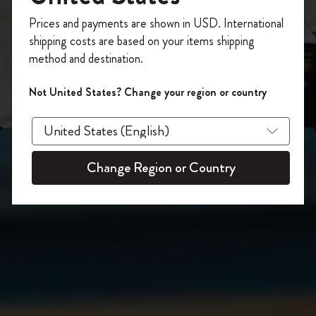
スライド表示2
あなたにぴったりの一本を選ぼう
今すぐ会員登録して、コード
Prices and payments are shown in USD. International
「
WELCOME10
」を入力すると、初回注
shipping costs are based on your items shipping
スライド表示3
文が10%オフ＋送料無料になります。セ
method and destination.
ール・アウトレット品は適用外。
Moleskineアカウントを作成して限定オフ
Not United States? Change your region or country
ァーや会員特典、さらに多くのインスピ
レーションを手に入れましょう。
今すぐ会員登録 !
Change Region or Country