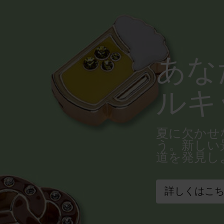
あな
ルキ
夏に欠かせ
う。新しい
道を発見し
詳しくはこ