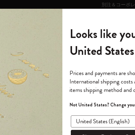
別注＆コーポ
キンス
パーソナライズサ
ストー
モレスキン
Looks like you
ービス
リー
の世界
テゴリ
サブカテゴリ
サブカテゴリ
United States
6,500円以上のご購入で送料無料
モレスキンの世界
ノートブック
ダイアリー
すべて見る
モレスキンスマート
Reframe サングラス
キム・ジョンギコレクション
すべて見る
アートを愛する方への贈り物
カントリー・テーマ・ピンズ・コレク
プライドをいつも胸に
スマートライティング・システム
Notes
ション
スライド表示0
The Original Notebook
パーソナル・ダイアリー
スマートライティング・システム
Blackwing x モレスキン
ムーミン コレクション
Impressions of Impressionism コレクショ
バックパック
プロフェッショナルへの贈り物
Mardi Mercredi × モレスキン
スマートノートブック
モレスキン Journal
10% オフと送料無料
*
メールアドレス
スライド表示5
Prices and payments are sh
ン
で1冊無料
International shipping costs
ミニノートブックチャーム
12カ月ダイアリー
モレスキンスマートスマートとは
Kaweco x モレスキン
キム・ジョンギコレクション
限定版バックパック
ミニマリストへの贈り物
スマートダイアリー
モレスキン Planner
月有効）
モレスキンの世
カサ・バトリョ 限定版コレクション
items shipping method and d
の先行アクセス
*
パスワード
カイエ ＆ ジャーナル
15ヶ月プランナー
アプリ・サービス
ペン & ペンシル
「Alice's Adventures in Wonderland」コレ
Shopper paper – made Collection
マキシマリストへの贈り物
プライズ
クション
ゴッホ美術館
報をいち早くチェック
スラ
Not United States? Change your
今すぐ会員登録
カスタムノートブック
18ヶ月プランナー
アクセサリー＆リフィル
デバイスバッグ & バックパック
ファッションを愛する方への贈り物
ス
パスワードを忘れた方はこち
「
WELCOME10
」を
『ロード・オブ・ザ・リング』コレク
あるページから始まる物語
このデバイスで情
限定版
ウィークリープランナー
ション
Legendary
旅人への贈り物
回注文が10%オフ
ます。セール・ア