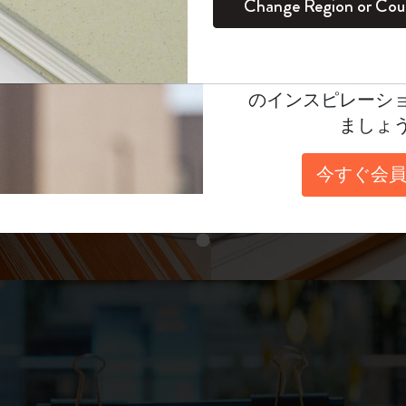
unglasses（リフ
Change Region or Cou
セット
デイリープランナー
カラーパターン ノートブック
健康を愛する方への贈り物です
ログイン
適用外
表示4
Moleskineアカウ
パッションジャーナル
マンスリープランナー
サクラコレクション
趣味を愛する方へのギフト
あなたにぴったりの一本を選ぼう
オファーや会員特
のインスピレーシ
スチューデントカイエジャーナル
プランナー
馬年コレクション
卒業祝い
ましょ
スライド表示2
アートコレクション
限定版ダイアリー
ミニノートブックチャーム
ノートブック
今すぐ会員
プロコレクション
プロコレクション
BLACKPINK × モレスキン コレクショ
ン
スライド表示3
ライフプランナー・コレクション
ISSEY MIYAKE | モレスキン のコレク
アカデミック・プランナー
ション
ナサにインスパイアされたコレクショ
ン
Impressions of Impressionism コレクショ
ン