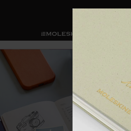
ショ
モレス
ップ
マート
サブカテゴリ
サブカ
今すぐメンバー登録
新商品
すべて見る
カスタムダイアリー
モレスキンメンバーシップ
ノートブック
スマートライティング・シス
カスタムノートブック
我々の歴史
ウェルカムオファー: 次回のご購入時に
サブカテゴリ
サブカテゴリ
テム
通常特典: パーソナライズの2冊ご購入
ダイアリー
パッチ
モレスキンのマニフェスト
バースデー特典: 1回限りの割引（1ヶ
サブカテゴリ
モレスキンスマートスマート
先行プレビュー: 新作コレクションへ
モレスキンスマート
とは
和紙テープ
ペンと紙の力
伝説的なお得情報: 会員限定の特別サ
サブカテゴリ
セールへの早期アクセス: お得な情
ライティングツール
アプリ・サービス
ミニノートブックチャーム
持続可能な創造性
モレスキン限定イベント: 優先アクセ
サブカテゴリ
サブカテゴリ
返品期間の延長: 1ヶ月間
限定版ノートブック
別注＆コーポレートギフト
Detour
サブカテゴリ