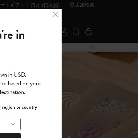
レートギフト
店舗検索
日本 (日本語)
夏のセ
アウトレ
're in
ログイン
検索 (キーワードな
カート 0 アイ
ール
ット
メニューを閉じる
へようこそ
own in USD.
 are based on your
界へようこそ
estination.
パスワードを表示
イド表示1
 region or country
して、コード
ら
入力すると、初
報を保存する
(任意)
＋送料無料になり
ウトレット品は