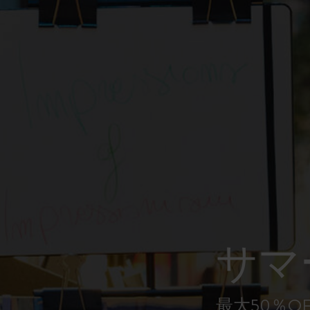
ピーナッツ限定コレクション
プレシャス & エシカル コレクション
City Guide Notebooks LUXE x モレスキ
ン
カサ・バトリョ 限定版コレクション
アイ アム ザ シティ コレクション
星の王子さま
サマ
Mardi Mercredi × モレスキン
ハリー・ポッターの呪文コレクション
最大50％O