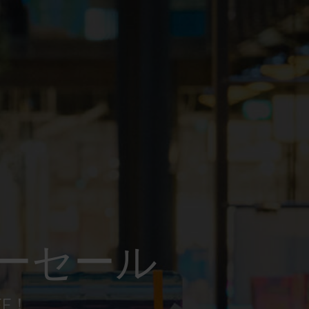
ーセール
FF！