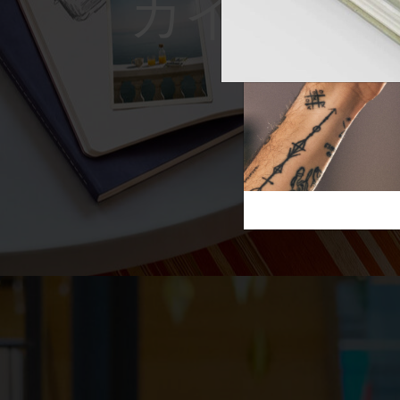
Reframe S
芸術と文化
モレスキン Foundation
アカウントを作成する
サブカテゴリ
スライド
バッグ
サブカテゴリ
ギフト
サブカテゴリ
ピン
サブカテゴリ
パッチ
サブカテゴリ