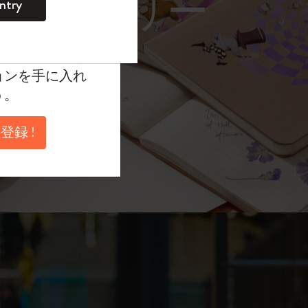
レーム サングラス）
ntry
。
ントを作成して限定
典、さらに多く
ョンを手に入れ
う。
登録 !