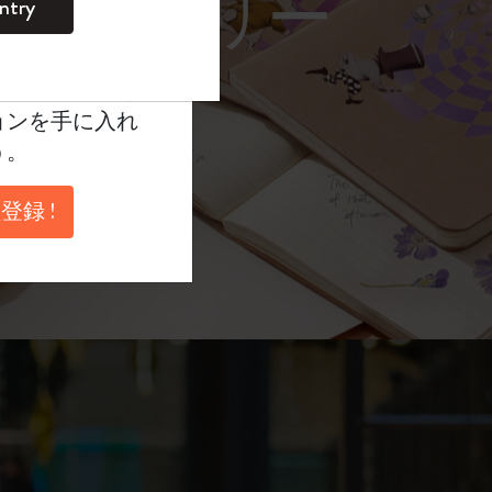
レーム サングラス）
ntry
。
ントを作成して限定
典、さらに多く
ョンを手に入れ
う。
登録 !