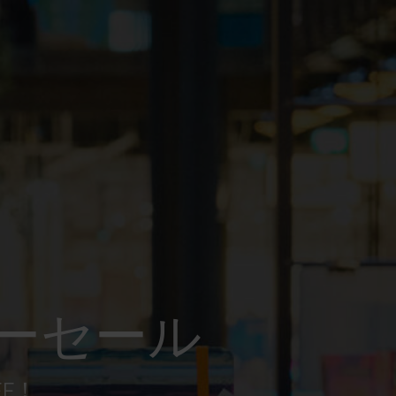
ーセール
FF！