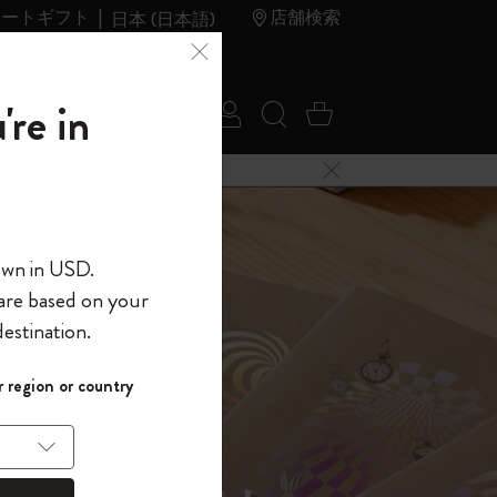
レートギフト
店舗検索
日本 (日本語)
夏のセ
アウトレ
're in
ログイン
検索 (キーワードな
カート 0 アイ
ール
ット
メニューを閉じる
へようこそ
own in USD.
 are based on your
界へようこそ
estination.
パスワードを表示
イド表示1
 region or country
して、コード
ら
入力すると、初
報を保存する
(任意)
＋送料無料になり
ウトレット品は