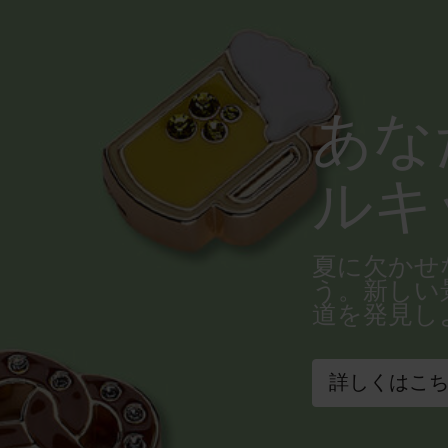
あな
ルキ
夏に欠かせ
う。新しい
道を発見し
詳しくはこ