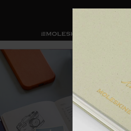
ショ
モレス
ップ
マート
サブカテゴリ
サブカ
今すぐメンバー登録
新商品
すべて見る
カスタムダイアリー
モレスキンメンバーシップ
ノートブック
スマートライティング・シス
カスタムノートブック
我々の歴史
ウェルカムオファー: 次回のご購入時に
サブカテゴリ
サブカテゴリ
テム
通常特典: パーソナライズの2冊ご購入
ダイアリー
パッチ
モレスキンのマニフェスト
バースデー特典: 1回限りの割引（1ヶ
サブカテゴリ
モレスキンスマートスマート
先行プレビュー: 新作コレクションへ
モレスキンスマート
とは
和紙テープ
ペンと紙の力
伝説的なお得情報: 会員限定の特別サ
サブカテゴリ
セールへの早期アクセス: お得な情
ライティングツール
アプリ・サービス
ミニノートブックチャーム
持続可能な創造性
モレスキン限定イベント: 優先アクセ
サブカテゴリ
サブカテゴリ
返品期間の延長: 1ヶ月間
限定版ノートブック
別注＆コーポレートギフト
Detour
サブカテゴリ