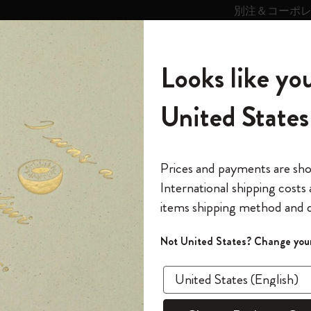
別注＆コーポ
キンス
パーソナライズサ
ストー
モレスキン
Looks like you
ービス
リー
の世界
テゴリ
サブカテゴリ
サブカテゴリ
United States
6,500円以上のご購入で送料無料
モレスキンの世界
ノートブック
ダイアリー
すべて見る
モレスキンスマート
Reframe サングラス
キム・ジョンギコレクション
すべて見る
アートを愛する方への贈り物
カントリー・テーマ・ピンズ・コレク
プライドをいつも胸に
スマートライティング・システム
Notes
ション
スライド表示0
The Original Notebook
パーソナル・ダイアリー
スマートライティング・システム
Blackwing x モレスキン
ムーミン コレクション
Impressions of Impressionism コレクショ
バックパック
プロフェッショナルへの贈り物
Mardi Mercredi × モレスキン
スマートノートブック
モレスキン Journal
10% オフと送料無料
*
メールアドレス
スライド表示5
Prices and payments are sh
ン
で1冊無料
International shipping costs
ミニノートブックチャーム
12カ月ダイアリー
モレスキンスマートスマートとは
Kaweco x モレスキン
キム・ジョンギコレクション
限定版バックパック
ミニマリストへの贈り物
スマートダイアリー
モレスキン Planner
月有効）
モレスキンの世
カサ・バトリョ 限定版コレクション
items shipping method and d
の先行アクセス
*
パスワード
カイエ ＆ ジャーナル
15ヶ月プランナー
アプリ・サービス
ペン & ペンシル
「Alice's Adventures in Wonderland」コレ
Shopper paper – made Collection
マキシマリストへの贈り物
プライズ
クション
ゴッホ美術館
報をいち早くチェック
スラ
Not United States? Change your
今すぐ会員登録
カスタムノートブック
18ヶ月プランナー
アクセサリー＆リフィル
デバイスバッグ & バックパック
ファッションを愛する方への贈り物
ス
パスワードを忘れた方はこち
「
WELCOME10
」を
『ロード・オブ・ザ・リング』コレク
あるページから始まる物語
このデバイスで情
限定版
ウィークリープランナー
ション
Legendary
旅人への贈り物
回注文が10%オフ
ます。セール・ア