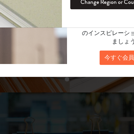
unglasses（リフ
Change Region or Cou
セット
デイリープランナー
カラーパターン ノートブック
健康を愛する方への贈り物です
ログイン
適用外
表示4
Moleskineアカウ
パッションジャーナル
マンスリープランナー
サクラコレクション
趣味を愛する方へのギフト
あなたにぴったりの一本を選ぼう
オファーや会員特
のインスピレーシ
スチューデントカイエジャーナル
プランナー
馬年コレクション
卒業祝い
ましょ
スライド表示2
アートコレクション
限定版ダイアリー
ミニノートブックチャーム
ノートブック
今すぐ会員
プロコレクション
プロコレクション
BLACKPINK × モレスキン コレクショ
ン
スライド表示3
ライフプランナー・コレクション
ISSEY MIYAKE | モレスキン のコレク
アカデミック・プランナー
ション
ナサにインスパイアされたコレクショ
ン
Impressions of Impressionism コレクショ
ン