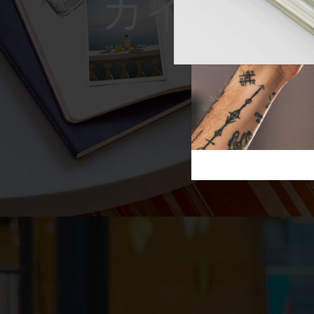
Reframe S
芸術と文化
モレスキン Foundation
アカウントを作成する
サブカテゴリ
スライド
バッグ
サブカテゴリ
ギフト
サブカテゴリ
ピン
サブカテゴリ
パッチ
サブカテゴリ