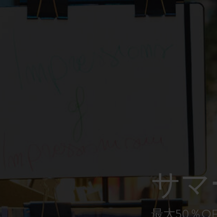
ピーナッツ限定コレクション
プレシャス & エシカル コレクション
City Guide Notebooks LUXE x モレスキ
ン
カサ・バトリョ 限定版コレクション
アイ アム ザ シティ コレクション
星の王子さま
サマ
Mardi Mercredi × モレスキン
ハリー・ポッターの呪文コレクション
最大50％O