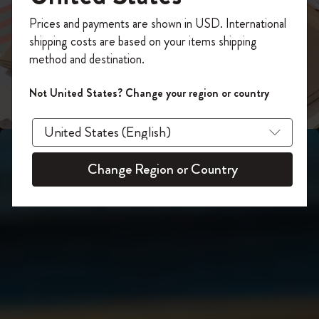
スライド表示2
あなたにぴったりの一本を選ぼう
今すぐ会員登録して、コード
Prices and payments are shown in USD. International
「
WELCOME10
」を入力すると、初回注
shipping costs are based on your items shipping
スライド表示3
文が10%オフ＋送料無料になります。セ
method and destination.
ール・アウトレット品は適用外。
Moleskineアカウントを作成して限定オフ
Not United States? Change your region or country
ァーや会員特典、さらに多くのインスピ
レーションを手に入れましょう。
今すぐ会員登録 !
Change Region or Country