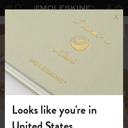
ニューを閉じる
ナビゲーションの切替
検索 (キーワードなど)
ログイ
カー
メニ
6,500円以上のご購入で送料無料
スライド表示5
スライド表示0
あるページから始まる物語
Reframe
スライド表示1
Sunglasses（リフレー
スライド表示4
Looks like you're in
ム サングラス）
モレスキンの世界へようこそ
United States