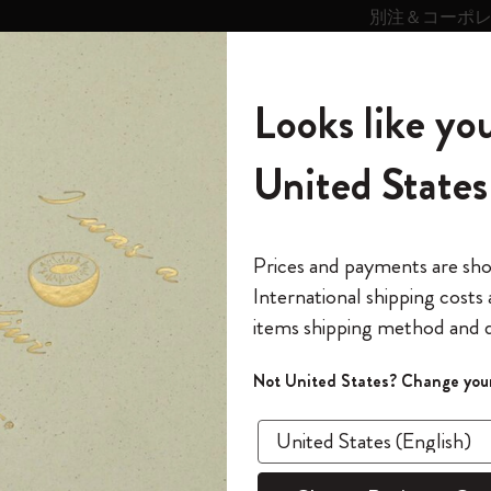
別注＆コーポ
キンス
パーソナライズサ
ストー
モレスキン
Looks like you
ービス
リー
の世界
テゴリ
サブカテゴリ
サブカテゴリ
United States
6,500円以上のご購入で送料無料
モレスキンの世界
ノートブック
ダイアリー
すべて見る
モレスキンスマート
Reframe サングラス
キム・ジョンギコレクション
すべて見る
アートを愛する方への贈り物
カントリー・テーマ・ピンズ・コレク
プライドをいつも胸に
スマートライティング・システム
Notes
ション
スライド表示0
The Original Notebook
パーソナル・ダイアリー
スマートライティング・システム
Blackwing x モレスキン
ムーミン コレクション
Impressions of Impressionism コレクショ
バックパック
プロフェッショナルへの贈り物
Mardi Mercredi × モレスキン
スマートノートブック
モレスキン Journal
10% オフと送料無料
*
メールアドレス
スライド表示5
Prices and payments are sh
ン
で1冊無料
International shipping costs
ミニノートブックチャーム
12カ月ダイアリー
モレスキンスマートスマートとは
Kaweco x モレスキン
キム・ジョンギコレクション
限定版バックパック
ミニマリストへの贈り物
スマートダイアリー
モレスキン Planner
月有効）
モレスキンの世
カサ・バトリョ 限定版コレクション
items shipping method and d
の先行アクセス
*
パスワード
カイエ ＆ ジャーナル
15ヶ月プランナー
アプリ・サービス
ペン & ペンシル
「Alice's Adventures in Wonderland」コレ
Shopper paper – made Collection
マキシマリストへの贈り物
プライズ
クション
ゴッホ美術館
報をいち早くチェック
スラ
Not United States? Change your
今すぐ会員登録
カスタムノートブック
18ヶ月プランナー
アクセサリー＆リフィル
デバイスバッグ & バックパック
ファッションを愛する方への贈り物
ス
パスワードを忘れた方はこち
「
WELCOME10
」を
『ロード・オブ・ザ・リング』コレク
あるページから始まる物語
このデバイスで情
限定版
ウィークリープランナー
ション
Legendary
旅人への贈り物
回注文が10%オフ
ます。セール・ア