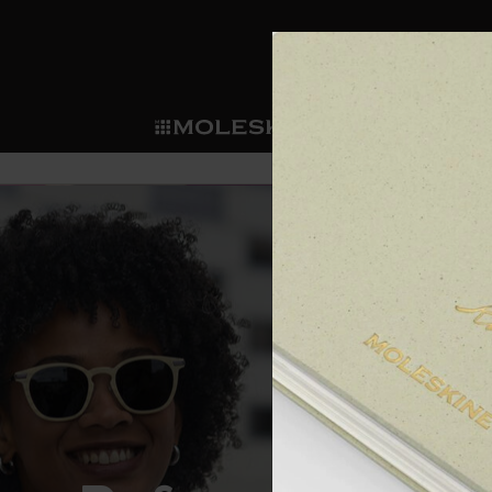
ショ
モレス
ップ
マート
サブカテゴリ
サブカ
今すぐメンバー登録
新商品
すべて見る
カスタムダイアリー
モレスキンメンバーシップ
ノートブック
スマートライティング・シス
カスタムノートブック
我々の歴史
ウェルカムオファー: 次回のご購入時に
サブカテゴリ
サブカテゴリ
テム
通常特典: パーソナライズの2冊ご購入
ダイアリー
パッチ
モレスキンのマニフェスト
バースデー特典: 1回限りの割引（1ヶ
サブカテゴリ
モレスキンスマートスマート
先行プレビュー: 新作コレクションへ
モレスキンスマート
とは
和紙テープ
ペンと紙の力
伝説的なお得情報: 会員限定の特別サ
サブカテゴリ
セールへの早期アクセス: お得な情
ライティングツール
アプリ・サービス
ミニノートブックチャーム
持続可能な創造性
モレスキン限定イベント: 優先アクセ
サブカテゴリ
サブカテゴリ
返品期間の延長: 1ヶ月間
限定版ノートブック
別注＆コーポレートギフト
Detour
サブカテゴリ