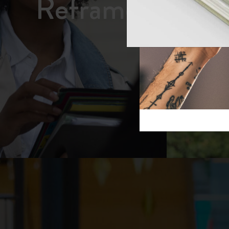
Reframe S
芸術と文化
モレスキン Foundation
アカウントを作成する
サブカテゴリ
スライド
バッグ
サブカテゴリ
ギフト
サブカテゴリ
ピン
サブカテゴリ
パッチ
サブカテゴリ