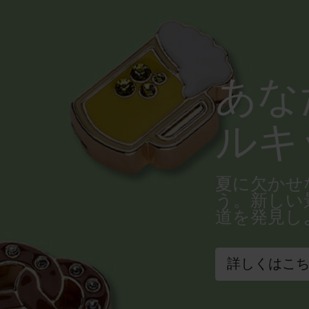
あな
ルキ
夏に欠かせ
う。新しい
道を発見し
詳しくはこ