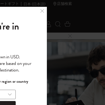
レートギフト
店舗検索
日本 (日本語)
夏のセ
アウトレ
're in
ログイン
検索 (キーワードな
カート 0 アイ
ール
ット
メニューを閉じる
へようこそ
own in USD.
 are based on your
界へようこそ
estination.
パスワードを表示
イド表示1
 region or country
して、コード
ら
入力すると、初
報を保存する
(任意)
＋送料無料になり
ウトレット品は