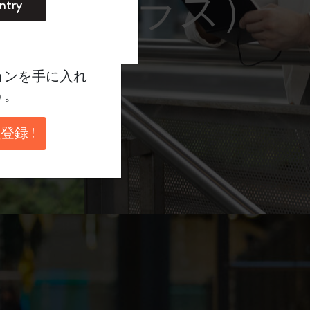
レーム サングラス）
ntry
。
ントを作成して限定
典、さらに多く
ョンを手に入れ
う。
登録 !