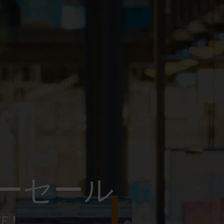
ーセール
FF！