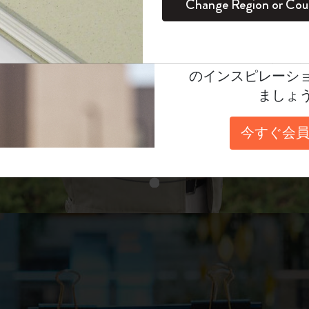
unglasses（リフ
Change Region or Cou
セット
デイリープランナー
カラーパターン ノートブック
健康を愛する方への贈り物です
ログイン
適用外
表示4
Moleskineアカウ
パッションジャーナル
マンスリープランナー
サクラコレクション
趣味を愛する方へのギフト
あなたにぴったりの一本を選ぼう
オファーや会員特
のインスピレーシ
スチューデントカイエジャーナル
プランナー
馬年コレクション
卒業祝い
ましょ
スライド表示2
アートコレクション
限定版ダイアリー
ミニノートブックチャーム
ノートブック
今すぐ会員
プロコレクション
プロコレクション
BLACKPINK × モレスキン コレクショ
ン
スライド表示3
ライフプランナー・コレクション
ISSEY MIYAKE | モレスキン のコレク
アカデミック・プランナー
ション
ナサにインスパイアされたコレクショ
ン
Impressions of Impressionism コレクショ
ン