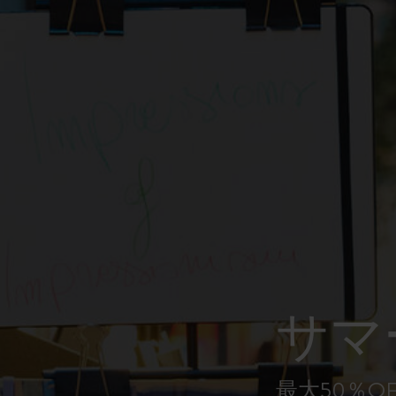
ピーナッツ限定コレクション
プレシャス & エシカル コレクション
City Guide Notebooks LUXE x モレスキ
ン
カサ・バトリョ 限定版コレクション
アイ アム ザ シティ コレクション
星の王子さま
サマ
Mardi Mercredi × モレスキン
ハリー・ポッターの呪文コレクション
最大50％O