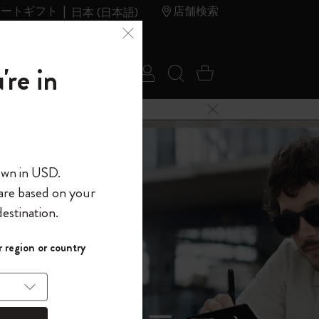
レートギフト
店舗検索
日本 (日本語)
夏のセ
アウトレ
're in
ログイン
検索 (キーワードな
カート 0 アイ
ール
ット
メニューを閉じる
へようこそ
own in USD.
 are based on your
界へようこそ
estination.
パスワードを表示
イド表示1
 region or country
して、コード
ら
入力すると、初
報を保存する
(任意)
＋送料無料になり
ウトレット品は