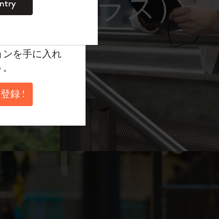
レーム サングラス）
ntry
。
ントを作成して限定
典、さらに多く
ョンを手に入れ
う。
登録 !