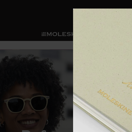
ショ
モレス
ップ
マート
サブカテゴリ
サブカ
今すぐメンバー登録
新商品
すべて見る
カスタムダイアリー
モレスキンメンバーシップ
ノートブック
スマートライティング・シス
カスタムノートブック
我々の歴史
ウェルカムオファー: 次回のご購入時に
サブカテゴリ
サブカテゴリ
テム
通常特典: パーソナライズの2冊ご購入
ダイアリー
パッチ
モレスキンのマニフェスト
バースデー特典: 1回限りの割引（1ヶ
サブカテゴリ
モレスキンスマートスマート
先行プレビュー: 新作コレクションへ
モレスキンスマート
とは
和紙テープ
ペンと紙の力
伝説的なお得情報: 会員限定の特別サ
サブカテゴリ
セールへの早期アクセス: お得な情
ライティングツール
アプリ・サービス
ミニノートブックチャーム
持続可能な創造性
モレスキン限定イベント: 優先アクセ
サブカテゴリ
サブカテゴリ
返品期間の延長: 1ヶ月間
限定版ノートブック
別注＆コーポレートギフト
Detour
サブカテゴリ