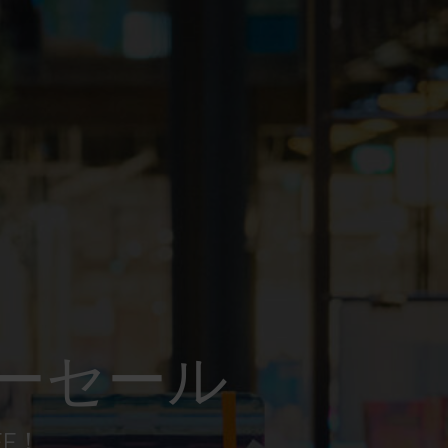
ーセール
FF！