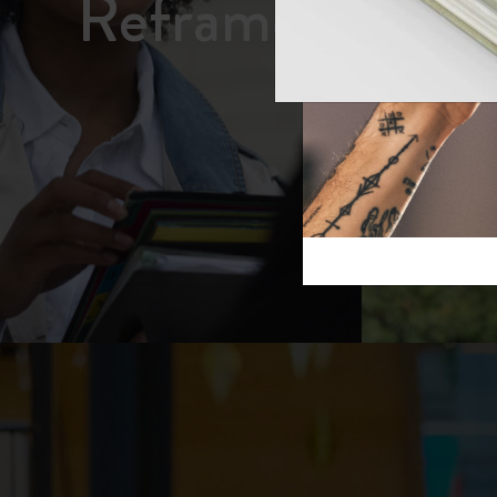
Reframe S
芸術と文化
モレスキン Foundation
アカウントを作成する
サブカテゴリ
スライド
バッグ
サブカテゴリ
ギフト
サブカテゴリ
ピン
サブカテゴリ
パッチ
サブカテゴリ