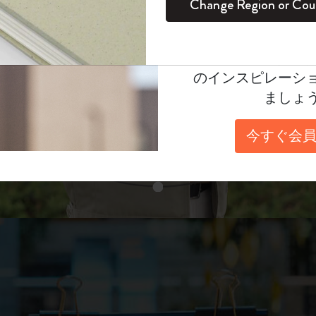
unglasses（リフ
Change Region or Cou
セット
デイリープランナー
カラーパターン ノートブック
健康を愛する方への贈り物です
ログイン
適用外
表示4
Moleskineアカウ
パッションジャーナル
マンスリープランナー
サクラコレクション
趣味を愛する方へのギフト
あなたにぴったりの一本を選ぼう
オファーや会員特
のインスピレーシ
スチューデントカイエジャーナル
プランナー
馬年コレクション
卒業祝い
ましょ
スライド表示2
アートコレクション
限定版ダイアリー
ミニノートブックチャーム
ノートブック
今すぐ会員
プロコレクション
プロコレクション
BLACKPINK × モレスキン コレクショ
ン
スライド表示3
ライフプランナー・コレクション
ISSEY MIYAKE | モレスキン のコレク
アカデミック・プランナー
ション
ナサにインスパイアされたコレクショ
ン
Impressions of Impressionism コレクショ
ン