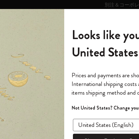
別注＆コーポ
キンス
パーソナライズサ
ストー
モレスキン
Looks like you
ービス
リー
の世界
テゴリ
サブカテゴリ
サブカテゴリ
United States
6,500円以上のご購入で送料無料
モレスキンの世界
ノートブック
ダイアリー
すべて見る
モレスキンスマート
Reframe サングラス
キム・ジョンギコレクション
すべて見る
アートを愛する方への贈り物
カントリー・テーマ・ピンズ・コレク
プライドをいつも胸に
スマートライティング・システム
Notes
ション
スライド表示0
The Original Notebook
パーソナル・ダイアリー
スマートライティング・システム
Blackwing x モレスキン
ムーミン コレクション
Impressions of Impressionism コレクショ
バックパック
プロフェッショナルへの贈り物
Mardi Mercredi × モレスキン
スマートノートブック
モレスキン Journal
10% オフと送料無料
*
メールアドレス
スライド表示5
Prices and payments are sh
ン
で1冊無料
International shipping costs
ミニノートブックチャーム
12カ月ダイアリー
モレスキンスマートスマートとは
Kaweco x モレスキン
キム・ジョンギコレクション
限定版バックパック
ミニマリストへの贈り物
スマートダイアリー
モレスキン Planner
月有効）
モレスキンの世
カサ・バトリョ 限定版コレクション
items shipping method and d
の先行アクセス
*
パスワード
カイエ ＆ ジャーナル
15ヶ月プランナー
アプリ・サービス
ペン & ペンシル
「Alice's Adventures in Wonderland」コレ
Shopper paper – made Collection
マキシマリストへの贈り物
プライズ
クション
ゴッホ美術館
報をいち早くチェック
スラ
Not United States? Change your
今すぐ会員登録
カスタムノートブック
18ヶ月プランナー
アクセサリー＆リフィル
デバイスバッグ & バックパック
ファッションを愛する方への贈り物
ス
パスワードを忘れた方はこち
「
WELCOME10
」を
『ロード・オブ・ザ・リング』コレク
あるページから始まる物語
このデバイスで情
限定版
ウィークリープランナー
ション
Legendary
旅人への贈り物
回注文が10%オフ
ます。セール・ア