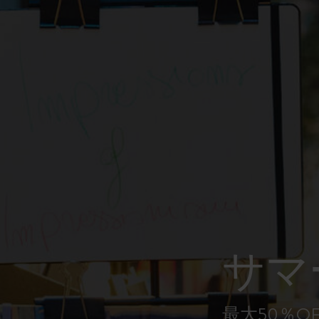
ピーナッツ限定コレクション
プレシャス & エシカル コレクション
City Guide Notebooks LUXE x モレスキ
ン
カサ・バトリョ 限定版コレクション
アイ アム ザ シティ コレクション
星の王子さま
サマ
Mardi Mercredi × モレスキン
ハリー・ポッターの呪文コレクション
最大50％O