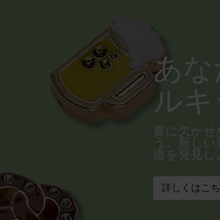
あな
ルキ
夏に欠かせ
う。新しい
道を発見し
詳しくはこ