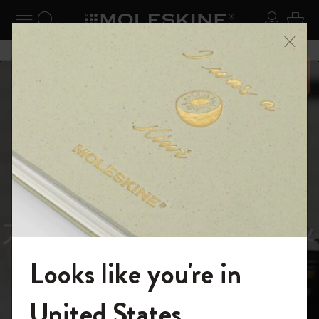
ニューを閉じる
ナビゲーションの切替
検索 (キーワードなど)
ログイ
カー
メニ
6,500円以上のご購入で送料無料
スライド表示5
スライド表示0
あるページから始まる物語
Reframe
スライド表示1
Sunglasses（リフレー
スライド表示4
Looks like you're in
ム サングラス）
モレスキンの世界へようこそ
United States