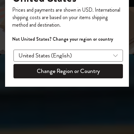
スライド表示2
あなたにぴったりの一本を選ぼう
今すぐ会員登録して、コード
Prices and payments are shown in USD. International
「
WELCOME10
」を入力すると、初回注
shipping costs are based on your items shipping
スライド表示3
文が10%オフ＋送料無料になります。セ
method and destination.
ール・アウトレット品は適用外。
Moleskineアカウントを作成して限定オフ
Not United States? Change your region or country
ァーや会員特典、さらに多くのインスピ
レーションを手に入れましょう。
今すぐ会員登録 !
Change Region or Country