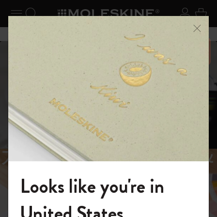
ニューを閉じる
ナビゲーションの切替
検索 (キーワードなど)
ログイ
カー
メニ
6,500円以上のご購入で送料無料
スライド表示5
スライド表示0
あるページから始まる物語
Reframe
スライド表示1
Sunglasses（リフレー
スライド表示4
Looks like you're in
ム サングラス）
モレスキンの世界へようこそ
United States