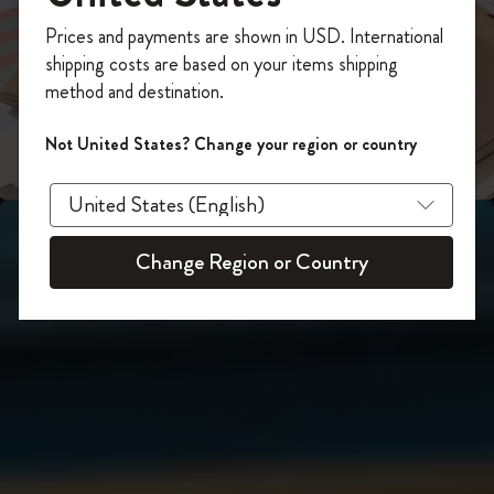
スライド表示2
あなたにぴったりの一本を選ぼう
今すぐ会員登録して、コード
Prices and payments are shown in USD. International
「
WELCOME10
」を入力すると、初回注
shipping costs are based on your items shipping
スライド表示3
文が10%オフ＋送料無料になります。セ
method and destination.
ール・アウトレット品は適用外。
Moleskineアカウントを作成して限定オフ
Not United States? Change your region or country
ァーや会員特典、さらに多くのインスピ
レーションを手に入れましょう。
今すぐ会員登録 !
Change Region or Country