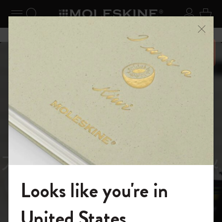
ニューを閉じる
ナビゲーションの切替
検索 (キーワードなど)
ログイ
カー
メニ
6,500円以上のご購入で送料無料
スライド表示5
スライド表示0
あるページから始まる物語
Reframe
スライド表示1
Sunglasses（リフレー
スライド表示4
Looks like you're in
ム サングラス）
モレスキンの世界へようこそ
United States