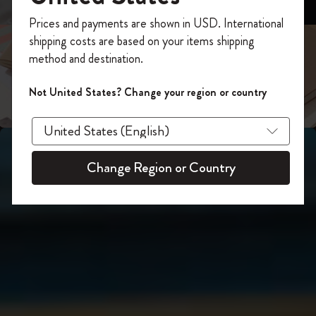
スライド表示2
あなたにぴったりの一本を選ぼう
今すぐ会員登録して、コード
Prices and payments are shown in USD. International
「
WELCOME10
」を入力すると、初回注
shipping costs are based on your items shipping
スライド表示3
文が10%オフ＋送料無料になります。セ
method and destination.
ール・アウトレット品は適用外。
Moleskineアカウントを作成して限定オフ
Not United States? Change your region or country
ァーや会員特典、さらに多くのインスピ
レーションを手に入れましょう。
今すぐ会員登録 !
Change Region or Country