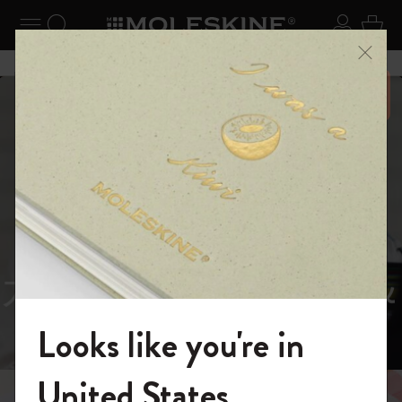
ニューを閉じる
ナビゲーションの切替
検索 (キーワードなど)
ログイ
カー
メニ
6,500円以上のご購入で送料無料
スライド表示5
スライド表示0
あるページから始まる物語
Reframe
スライド表示1
Sunglasses（リフレー
スライド表示4
Looks like you're in
ム サングラス）
モレスキンの世界へようこそ
United States