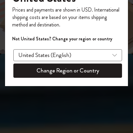
スライド表示2
あなたにぴったりの一本を選ぼう
今すぐ会員登録して、コード
Prices and payments are shown in USD. International
「
WELCOME10
」を入力すると、初回注
shipping costs are based on your items shipping
スライド表示3
文が10%オフ＋送料無料になります。セ
method and destination.
ール・アウトレット品は適用外。
Moleskineアカウントを作成して限定オフ
Not United States? Change your region or country
ァーや会員特典、さらに多くのインスピ
レーションを手に入れましょう。
今すぐ会員登録 !
Change Region or Country