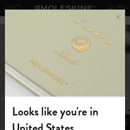
ニューを閉じる
ナビゲーションの切替
検索 (キーワードなど)
ログイ
カー
メニ
6,500円以上のご購入で送料無料
スライド表示5
スライド表示0
あるページから始まる物語
Reframe
スライド表示1
Sunglasses（リフレー
スライド表示4
Looks like you're in
ム サングラス）
モレスキンの世界へようこそ
United States