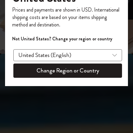
スライド表示2
あなたにぴったりの一本を選ぼう
今すぐ会員登録して、コード
Prices and payments are shown in USD. International
「
WELCOME10
」を入力すると、初回注
shipping costs are based on your items shipping
スライド表示3
文が10%オフ＋送料無料になります。セ
method and destination.
ール・アウトレット品は適用外。
Moleskineアカウントを作成して限定オフ
Not United States? Change your region or country
ァーや会員特典、さらに多くのインスピ
レーションを手に入れましょう。
今すぐ会員登録 !
Change Region or Country