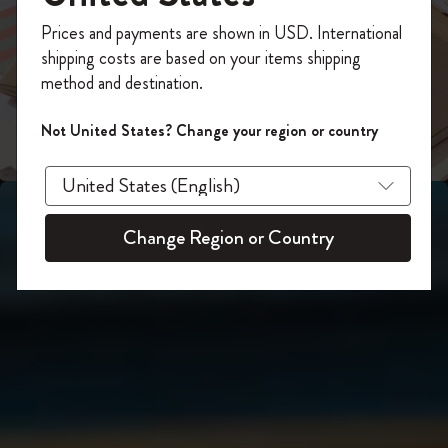
スライド表示2
あなたにぴったりの一本を選ぼう
今すぐ会員登録して、コード
Prices and payments are shown in USD. International
「
WELCOME10
」を入力すると、初回注
shipping costs are based on your items shipping
スライド表示3
文が10%オフ＋送料無料になります。セ
method and destination.
ール・アウトレット品は適用外。
Moleskineアカウントを作成して限定オフ
Not United States? Change your region or country
ァーや会員特典、さらに多くのインスピ
レーションを手に入れましょう。
今すぐ会員登録 !
Change Region or Country