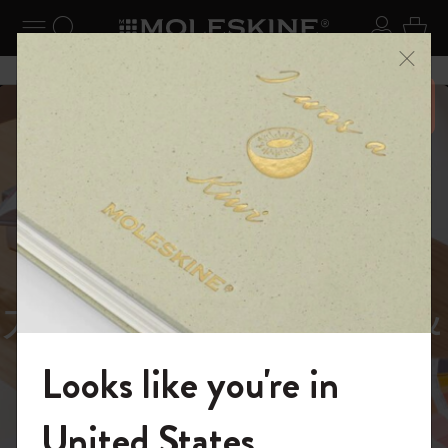
ニューを閉じる
ナビゲーションの切替
検索 (キーワードなど)
ログイ
カー
メニ
6,500円以上のご購入で送料無料
スライド表示5
スライド表示0
あるページから始まる物語
Reframe
スライド表示1
Sunglasses（リフレー
スライド表示4
Looks like you're in
ム サングラス）
モレスキンの世界へようこそ
United States