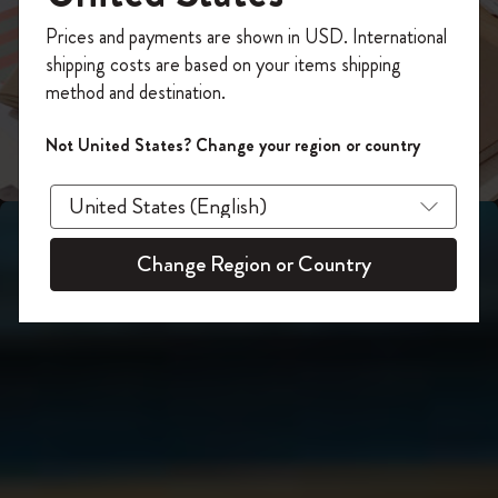
スライド表示2
あなたにぴったりの一本を選ぼう
今すぐ会員登録して、コード
Prices and payments are shown in USD. International
「
WELCOME10
」を入力すると、初回注
shipping costs are based on your items shipping
スライド表示3
文が10%オフ＋送料無料になります。セ
method and destination.
ール・アウトレット品は適用外。
Moleskineアカウントを作成して限定オフ
Not United States? Change your region or country
ァーや会員特典、さらに多くのインスピ
レーションを手に入れましょう。
今すぐ会員登録 !
Change Region or Country