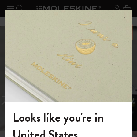
ニューを閉じる
ナビゲーションの切替
検索 (キーワードなど)
ログイ
カー
メニ
6,500円以上のご購入で送料無料
スライド表示5
スライド表示0
あるページから始まる物語
Reframe
スライド表示1
Sunglasses（リフレー
スライド表示4
Looks like you're in
ム サングラス）
モレスキンの世界へようこそ
United States