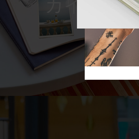
Reframe S
芸術と文化
モレスキン Foundation
アカウントを作成する
サブカテゴリ
スライド
バッグ
サブカテゴリ
ギフト
サブカテゴリ
ピン
サブカテゴリ
パッチ
サブカテゴリ