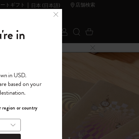
レートギフト
店舗検索
日本 (日本語)
夏のセ
アウトレ
're in
ログイン
検索 (キーワードな
カート 0 アイ
ール
ット
メニューを閉じる
へようこそ
own in USD.
 are based on your
界へようこそ
estination.
パスワードを表示
イド表示1
 region or country
して、コード
ら
入力すると、初
報を保存する
(任意)
＋送料無料になり
ウトレット品は