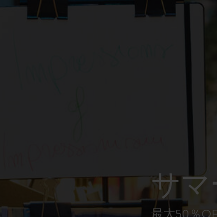
ピーナッツ限定コレクション
プレシャス & エシカル コレクション
City Guide Notebooks LUXE x モレスキ
ン
カサ・バトリョ 限定版コレクション
アイ アム ザ シティ コレクション
星の王子さま
サマ
Mardi Mercredi × モレスキン
ハリー・ポッターの呪文コレクション
最大50％O