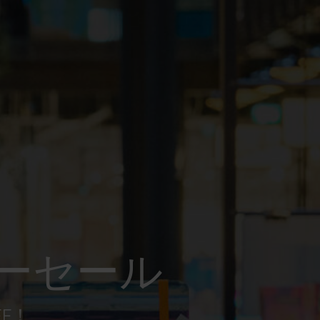
ーセール
FF！