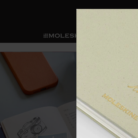
ショ
モレス
ップ
マート
サブカテゴリ
サブカ
今すぐメンバー登録
新商品
すべて見る
カスタムダイアリー
モレスキンメンバーシップ
ノートブック
スマートライティング・シス
カスタムノートブック
我々の歴史
ウェルカムオファー: 次回のご購入時に
サブカテゴリ
サブカテゴリ
テム
通常特典: パーソナライズの2冊ご購入
ダイアリー
パッチ
モレスキンのマニフェスト
バースデー特典: 1回限りの割引（1ヶ
サブカテゴリ
モレスキンスマートスマート
先行プレビュー: 新作コレクションへ
モレスキンスマート
とは
和紙テープ
ペンと紙の力
伝説的なお得情報: 会員限定の特別サ
サブカテゴリ
セールへの早期アクセス: お得な情
ライティングツール
アプリ・サービス
ミニノートブックチャーム
持続可能な創造性
モレスキン限定イベント: 優先アクセ
サブカテゴリ
サブカテゴリ
返品期間の延長: 1ヶ月間
限定版ノートブック
別注＆コーポレートギフト
Detour
サブカテゴリ