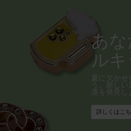
あな
ルキ
夏に欠かせ
う。新しい
道を発見し
詳しくはこ