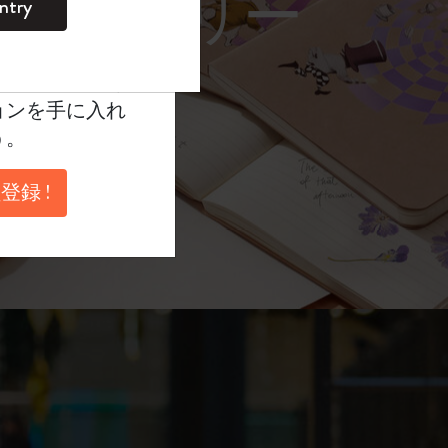
レーム サングラス）
ntry
。
ントを作成して限定
典、さらに多く
ョンを手に入れ
う。
登録 !