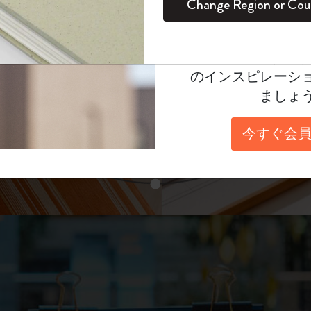
unglasses（リフ
Change Region or Cou
セット
デイリープランナー
カラーパターン ノートブック
健康を愛する方への贈り物です
ログイン
適用外
表示4
Moleskineアカウ
パッションジャーナル
マンスリープランナー
サクラコレクション
趣味を愛する方へのギフト
あなたにぴったりの一本を選ぼう
オファーや会員特
のインスピレーシ
スチューデントカイエジャーナル
プランナー
馬年コレクション
卒業祝い
ましょ
スライド表示2
アートコレクション
限定版ダイアリー
ミニノートブックチャーム
ノートブック
今すぐ会員
プロコレクション
プロコレクション
BLACKPINK × モレスキン コレクショ
ン
スライド表示3
ライフプランナー・コレクション
ISSEY MIYAKE | モレスキン のコレク
アカデミック・プランナー
ション
ナサにインスパイアされたコレクショ
ン
Impressions of Impressionism コレクショ
ン