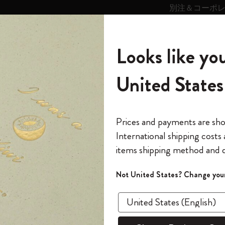
別注＆コーポ
キンス
パーソナライズサ
ストー
モレスキン
Looks like you
ービス
リー
の世界
テゴリ
サブカテゴリ
サブカテゴリ
United States
6,500円以上のご購入で送料無料
モレスキンの世界
ノートブック
ダイアリー
すべて見る
モレスキンスマート
Reframe サングラス
キム・ジョンギコレクション
すべて見る
アートを愛する方への贈り物
カントリー・テーマ・ピンズ・コレク
プライドをいつも胸に
スマートライティング・システム
Notes
ション
スライド表示0
The Original Notebook
パーソナル・ダイアリー
スマートライティング・システム
Blackwing x モレスキン
ムーミン コレクション
Impressions of Impressionism コレクショ
バックパック
プロフェッショナルへの贈り物
Mardi Mercredi × モレスキン
スマートノートブック
モレスキン Journal
10% オフと送料無料
*
メールアドレス
スライド表示5
Prices and payments are sh
ン
で1冊無料
International shipping costs
ミニノートブックチャーム
12カ月ダイアリー
モレスキンスマートスマートとは
Kaweco x モレスキン
キム・ジョンギコレクション
限定版バックパック
ミニマリストへの贈り物
スマートダイアリー
モレスキン Planner
月有効）
モレスキンの世
カサ・バトリョ 限定版コレクション
items shipping method and d
の先行アクセス
*
パスワード
カイエ ＆ ジャーナル
15ヶ月プランナー
アプリ・サービス
ペン & ペンシル
「Alice's Adventures in Wonderland」コレ
Shopper paper – made Collection
マキシマリストへの贈り物
プライズ
クション
ゴッホ美術館
報をいち早くチェック
スラ
Not United States? Change your
今すぐ会員登録
カスタムノートブック
18ヶ月プランナー
アクセサリー＆リフィル
デバイスバッグ & バックパック
ファッションを愛する方への贈り物
ス
パスワードを忘れた方はこち
「
WELCOME10
」を
『ロード・オブ・ザ・リング』コレク
あるページから始まる物語
このデバイスで情
限定版
ウィークリープランナー
ション
Legendary
旅人への贈り物
回注文が10%オフ
ます。セール・ア