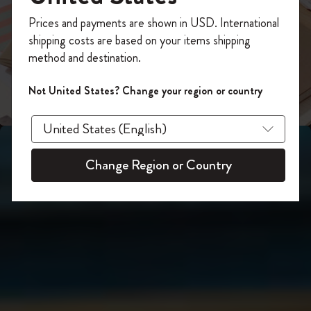
スライド表示2
あなたにぴったりの一本を選ぼう
今すぐ会員登録して、コード
Prices and payments are shown in USD. International
「
WELCOME10
」を入力すると、初回注
shipping costs are based on your items shipping
スライド表示3
文が10%オフ＋送料無料になります。セ
method and destination.
ール・アウトレット品は適用外。
Moleskineアカウントを作成して限定オフ
Not United States? Change your region or country
ァーや会員特典、さらに多くのインスピ
レーションを手に入れましょう。
今すぐ会員登録 !
Change Region or Country