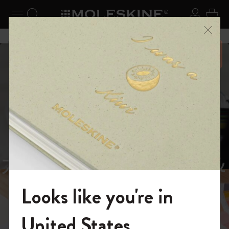
ニューを閉じる
ナビゲーションの切替
検索 (キーワードなど)
ログイ
カー
メニ
6,500円以上のご購入で送料無料
スライド表示5
スライド表示0
あるページから始まる物語
Reframe
スライド表示1
Sunglasses（リフレー
スライド表示4
Looks like you're in
ム サングラス）
モレスキンの世界へようこそ
United States