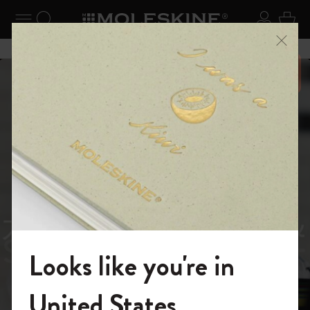
ニューを閉じる
ナビゲーションの切替
検索 (キーワードなど)
ログイ
カー
メニ
6,500円以上のご購入で送料無料
スライド表示5
スライド表示0
あるページから始まる物語
Reframe
スライド表示1
Sunglasses（リフレー
スライド表示4
Looks like you're in
ム サングラス）
モレスキンの世界へようこそ
United States