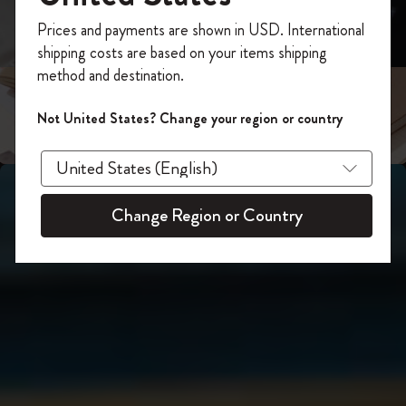
スライド表示2
あなたにぴったりの一本を選ぼう
今すぐ会員登録して、コード
Prices and payments are shown in USD. International
「
WELCOME10
」を入力すると、初回注
shipping costs are based on your items shipping
スライド表示3
文が10%オフ＋送料無料になります。セ
method and destination.
ール・アウトレット品は適用外。
Moleskineアカウントを作成して限定オフ
Not United States? Change your region or country
ァーや会員特典、さらに多くのインスピ
レーションを手に入れましょう。
今すぐ会員登録 !
Change Region or Country