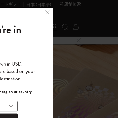
レートギフト
店舗検索
日本 (日本語)
夏のセ
アウトレ
're in
ログイン
検索 (キーワードな
カート 0 アイ
ール
ット
メニューを閉じる
へようこそ
own in USD.
 are based on your
界へようこそ
estination.
パスワードを表示
イド表示1
 region or country
して、コード
ら
入力すると、初
報を保存する
(任意)
＋送料無料になり
ウトレット品は