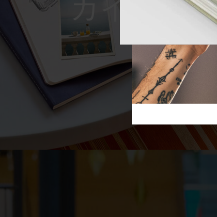
Reframe S
芸術と文化
モレスキン Foundation
アカウントを作成する
サブカテゴリ
スライド
バッグ
サブカテゴリ
ギフト
サブカテゴリ
ピン
サブカテゴリ
パッチ
サブカテゴリ