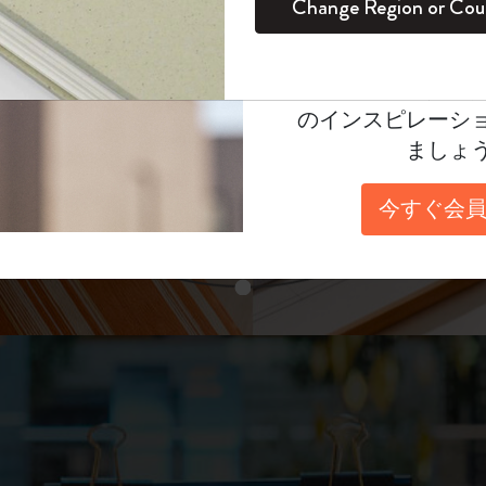
unglasses（リフ
Change Region or Cou
セット
デイリープランナー
カラーパターン ノートブック
健康を愛する方への贈り物です
ログイン
適用外
表示4
Moleskineアカウ
パッションジャーナル
マンスリープランナー
サクラコレクション
趣味を愛する方へのギフト
あなたにぴったりの一本を選ぼう
オファーや会員特
のインスピレーシ
スチューデントカイエジャーナル
プランナー
馬年コレクション
卒業祝い
ましょ
スライド表示2
アートコレクション
限定版ダイアリー
ミニノートブックチャーム
ノートブック
今すぐ会員
プロコレクション
プロコレクション
BLACKPINK × モレスキン コレクショ
ン
スライド表示3
ライフプランナー・コレクション
ISSEY MIYAKE | モレスキン のコレク
アカデミック・プランナー
ション
ナサにインスパイアされたコレクショ
ン
Impressions of Impressionism コレクショ
ン