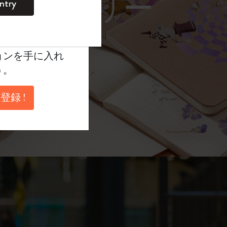
レーム サングラス）
ntry
。
ントを作成して限定
典、さらに多く
ョンを手に入れ
う。
登録 !