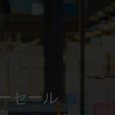
ーセール
FF！