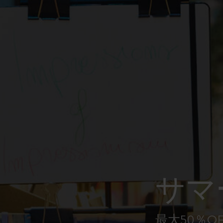
ピーナッツ限定コレクション
プレシャス & エシカル コレクション
City Guide Notebooks LUXE x モレスキ
ン
カサ・バトリョ 限定版コレクション
アイ アム ザ シティ コレクション
星の王子さま
サマ
Mardi Mercredi × モレスキン
ハリー・ポッターの呪文コレクション
最大50％O