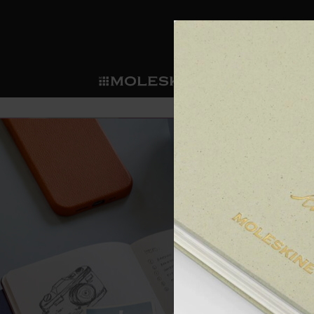
ショ
モレス
ップ
マート
サブカテゴリ
サブカ
今すぐメンバー登録
新商品
すべて見る
カスタムダイアリー
モレスキンメンバーシップ
ノートブック
スマートライティング・シス
カスタムノートブック
我々の歴史
ウェルカムオファー: 次回のご購入時に
サブカテゴリ
サブカテゴリ
テム
通常特典: パーソナライズの2冊ご購入
ダイアリー
パッチ
モレスキンのマニフェスト
バースデー特典: 1回限りの割引（1ヶ
サブカテゴリ
モレスキンスマートスマート
先行プレビュー: 新作コレクションへ
モレスキンスマート
とは
和紙テープ
ペンと紙の力
伝説的なお得情報: 会員限定の特別サ
サブカテゴリ
セールへの早期アクセス: お得な情
ライティングツール
アプリ・サービス
ミニノートブックチャーム
持続可能な創造性
モレスキン限定イベント: 優先アクセ
サブカテゴリ
サブカテゴリ
返品期間の延長: 1ヶ月間
限定版ノートブック
別注＆コーポレートギフト
Detour
サブカテゴリ