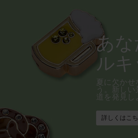
あな
ルキ
夏に欠かせ
う。新しい
道を発見し
詳しくはこ