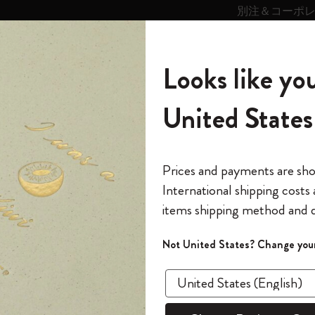
別注＆コーポ
キンス
パーソナライズサ
ストー
モレスキン
Looks like you
ービス
リー
の世界
テゴリ
サブカテゴリ
サブカテゴリ
United States
6,500円以上のご購入で送料無料
モレスキンの世界
ノートブック
ダイアリー
すべて見る
モレスキンスマート
Reframe サングラス
キム・ジョンギコレクション
すべて見る
アートを愛する方への贈り物
カントリー・テーマ・ピンズ・コレク
プライドをいつも胸に
スマートライティング・システム
Notes
ション
スライド表示0
The Original Notebook
パーソナル・ダイアリー
スマートライティング・システム
Blackwing x モレスキン
ムーミン コレクション
Impressions of Impressionism コレクショ
バックパック
プロフェッショナルへの贈り物
Mardi Mercredi × モレスキン
スマートノートブック
モレスキン Journal
10% オフと送料無料
*
メールアドレス
スライド表示5
Prices and payments are sh
ン
で1冊無料
International shipping costs
ミニノートブックチャーム
12カ月ダイアリー
モレスキンスマートスマートとは
Kaweco x モレスキン
キム・ジョンギコレクション
限定版バックパック
ミニマリストへの贈り物
スマートダイアリー
モレスキン Planner
月有効）
モレスキンの世
カサ・バトリョ 限定版コレクション
items shipping method and d
の先行アクセス
*
パスワード
カイエ ＆ ジャーナル
15ヶ月プランナー
アプリ・サービス
ペン & ペンシル
「Alice's Adventures in Wonderland」コレ
Shopper paper – made Collection
マキシマリストへの贈り物
プライズ
クション
ゴッホ美術館
報をいち早くチェック
スラ
Not United States? Change your
今すぐ会員登録
カスタムノートブック
18ヶ月プランナー
アクセサリー＆リフィル
デバイスバッグ & バックパック
ファッションを愛する方への贈り物
ス
パスワードを忘れた方はこち
「
WELCOME10
」を
『ロード・オブ・ザ・リング』コレク
あるページから始まる物語
このデバイスで情
限定版
ウィークリープランナー
ション
Legendary
旅人への贈り物
回注文が10%オフ
ます。セール・ア