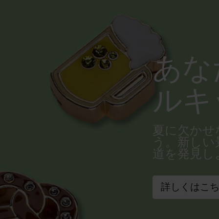
あな
ルキ
夏に欠かせ
う。新しい
道を発見し
詳しくはこ