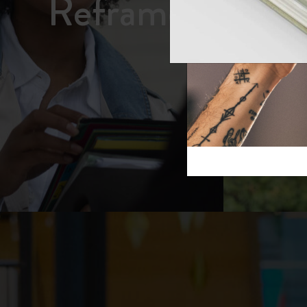
Reframe S
芸術と文化
モレスキン Foundation
アカウントを作成する
サブカテゴリ
スライド
バッグ
サブカテゴリ
ギフト
サブカテゴリ
ピン
サブカテゴリ
パッチ
サブカテゴリ