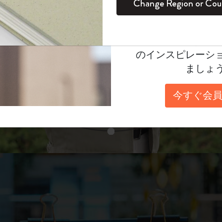
unglasses（リフ
Change Region or Cou
セット
デイリープランナー
カラーパターン ノートブック
健康を愛する方への贈り物です
ログイン
適用外
表示4
Moleskineアカウ
パッションジャーナル
マンスリープランナー
サクラコレクション
趣味を愛する方へのギフト
あなたにぴったりの一本を選ぼう
オファーや会員特
のインスピレーシ
スチューデントカイエジャーナル
プランナー
馬年コレクション
卒業祝い
ましょ
スライド表示2
アートコレクション
限定版ダイアリー
ミニノートブックチャーム
ノートブック
今すぐ会員
プロコレクション
プロコレクション
BLACKPINK × モレスキン コレクショ
ン
スライド表示3
ライフプランナー・コレクション
ISSEY MIYAKE | モレスキン のコレク
アカデミック・プランナー
ション
ナサにインスパイアされたコレクショ
ン
Impressions of Impressionism コレクショ
ン