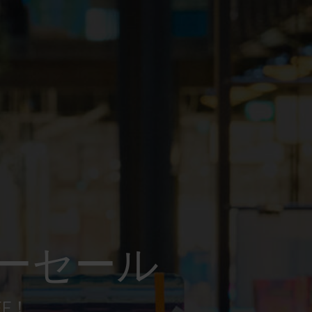
ーセール
FF！