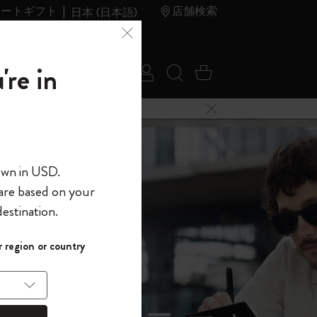
レートギフト
店舗検索
日本 (日本語)
夏のセ
アウトレ
're in
ログイン
検索 (キーワードな
カート 0 アイ
ール
ット
メニューを閉じる
へようこそ
own in USD.
 are based on your
界へようこそ
estination.
パスワードを表示
イド表示1
 region or country
して、コード
ら
入力すると、初
報を保存する
(任意)
＋送料無料になり
ウトレット品は