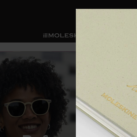
ショ
モレス
ップ
マート
サブカテゴリ
サブカ
今すぐメンバー登録
新商品
すべて見る
カスタムダイアリー
モレスキンメンバーシップ
ノートブック
スマートライティング・シス
カスタムノートブック
我々の歴史
ウェルカムオファー: 次回のご購入時に
サブカテゴリ
サブカテゴリ
テム
通常特典: パーソナライズの2冊ご購入
ダイアリー
パッチ
モレスキンのマニフェスト
バースデー特典: 1回限りの割引（1ヶ
サブカテゴリ
モレスキンスマートスマート
先行プレビュー: 新作コレクションへ
モレスキンスマート
とは
和紙テープ
ペンと紙の力
伝説的なお得情報: 会員限定の特別サ
サブカテゴリ
セールへの早期アクセス: お得な情
ライティングツール
アプリ・サービス
ミニノートブックチャーム
持続可能な創造性
モレスキン限定イベント: 優先アクセ
サブカテゴリ
サブカテゴリ
返品期間の延長: 1ヶ月間
限定版ノートブック
別注＆コーポレートギフト
Detour
サブカテゴリ