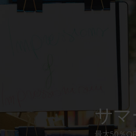
ピーナッツ限定コレクション
プレシャス & エシカル コレクション
City Guide Notebooks LUXE x モレスキ
ン
カサ・バトリョ 限定版コレクション
アイ アム ザ シティ コレクション
星の王子さま
サマ
Mardi Mercredi × モレスキン
ハリー・ポッターの呪文コレクション
最大50％O