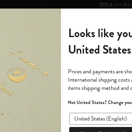
別注＆コーポ
キンス
パーソナライズサ
ストー
モレスキン
Looks like you
ービス
リー
の世界
テゴリ
サブカテゴリ
サブカテゴリ
United States
6,500円以上のご購入で送料無料
モレスキンの世界
ノートブック
ダイアリー
すべて見る
モレスキンスマート
Reframe サングラス
キム・ジョンギコレクション
すべて見る
アートを愛する方への贈り物
カントリー・テーマ・ピンズ・コレク
プライドをいつも胸に
スマートライティング・システム
Notes
ション
スライド表示0
The Original Notebook
パーソナル・ダイアリー
スマートライティング・システム
Blackwing x モレスキン
ムーミン コレクション
Impressions of Impressionism コレクショ
バックパック
プロフェッショナルへの贈り物
Mardi Mercredi × モレスキン
スマートノートブック
モレスキン Journal
10% オフと送料無料
*
メールアドレス
スライド表示5
Prices and payments are sh
ン
で1冊無料
International shipping costs
ミニノートブックチャーム
12カ月ダイアリー
モレスキンスマートスマートとは
Kaweco x モレスキン
キム・ジョンギコレクション
限定版バックパック
ミニマリストへの贈り物
スマートダイアリー
モレスキン Planner
月有効）
モレスキンの世
カサ・バトリョ 限定版コレクション
items shipping method and d
の先行アクセス
*
パスワード
カイエ ＆ ジャーナル
15ヶ月プランナー
アプリ・サービス
ペン & ペンシル
「Alice's Adventures in Wonderland」コレ
Shopper paper – made Collection
マキシマリストへの贈り物
プライズ
クション
ゴッホ美術館
報をいち早くチェック
スラ
Not United States? Change your
今すぐ会員登録
カスタムノートブック
18ヶ月プランナー
アクセサリー＆リフィル
デバイスバッグ & バックパック
ファッションを愛する方への贈り物
ス
パスワードを忘れた方はこち
「
WELCOME10
」を
『ロード・オブ・ザ・リング』コレク
あるページから始まる物語
このデバイスで情
限定版
ウィークリープランナー
ション
Legendary
旅人への贈り物
回注文が10%オフ
ます。セール・ア