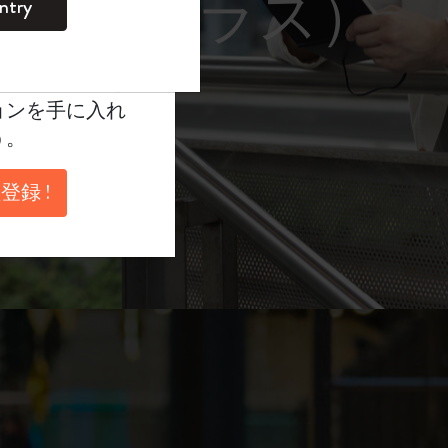
レーム サングラス）
ntry
。
ントを作成して限定
典、さらに多く
ョンを手に入れ
う。
登録 !