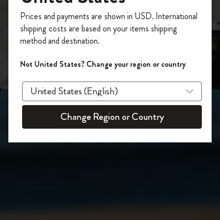
スライド表示2
あなたにぴったりの一本を選ぼう
今すぐ会員登録して、コード
Prices and payments are shown in USD. International
「
WELCOME10
」を入力すると、初回注
shipping costs are based on your items shipping
スライド表示3
文が10%オフ＋送料無料になります。セ
method and destination.
ール・アウトレット品は適用外。
Moleskineアカウントを作成して限定オフ
Not United States? Change your region or country
ァーや会員特典、さらに多くのインスピ
レーションを手に入れましょう。
今すぐ会員登録 !
Change Region or Country