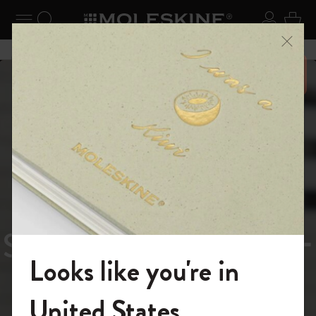
ニューを閉じる
ナビゲーションの切替
検索 (キーワードなど)
ログイ
カー
メニ
6,500円以上のご購入で送料無料
スライド表示5
スライド表示0
あるページから始まる物語
Reframe
スライド表示1
Sunglasses（リフレー
スライド表示4
Looks like you're in
ム サングラス）
モレスキンの世界へようこそ
United States