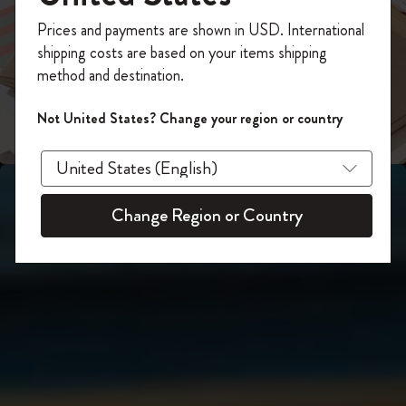
スライド表示2
あなたにぴったりの一本を選ぼう
今すぐ会員登録して、コード
Prices and payments are shown in USD. International
「
WELCOME10
」を入力すると、初回注
shipping costs are based on your items shipping
スライド表示3
文が10%オフ＋送料無料になります。セ
method and destination.
ール・アウトレット品は適用外。
Moleskineアカウントを作成して限定オフ
Not United States? Change your region or country
ァーや会員特典、さらに多くのインスピ
レーションを手に入れましょう。
今すぐ会員登録 !
Change Region or Country