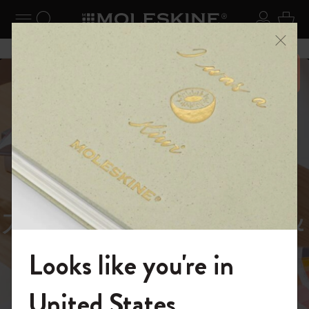
ニューを閉じる
ナビゲーションの切替
検索 (キーワードなど)
ログイ
カー
メニ
6,500円以上のご購入で送料無料
スライド表示5
スライド表示0
あるページから始まる物語
Reframe
スライド表示1
Sunglasses（リフレー
スライド表示4
Looks like you're in
ム サングラス）
モレスキンの世界へようこそ
United States