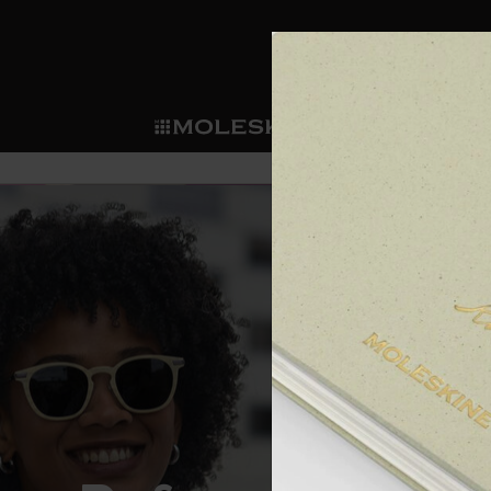
ショ
モレス
ップ
マート
サブカテゴリ
サブカ
今すぐメンバー登録
新商品
すべて見る
カスタムダイアリー
モレスキンメンバーシップ
ノートブック
スマートライティング・シス
カスタムノートブック
我々の歴史
ウェルカムオファー: 次回のご購入時に
サブカテゴリ
サブカテゴリ
テム
通常特典: パーソナライズの2冊ご購入
ダイアリー
パッチ
モレスキンのマニフェスト
バースデー特典: 1回限りの割引（1ヶ
サブカテゴリ
モレスキンスマートスマート
先行プレビュー: 新作コレクションへ
モレスキンスマート
とは
和紙テープ
ペンと紙の力
伝説的なお得情報: 会員限定の特別サ
サブカテゴリ
セールへの早期アクセス: お得な情
ライティングツール
アプリ・サービス
ミニノートブックチャーム
持続可能な創造性
モレスキン限定イベント: 優先アクセ
サブカテゴリ
サブカテゴリ
返品期間の延長: 1ヶ月間
限定版ノートブック
別注＆コーポレートギフト
Detour
サブカテゴリ