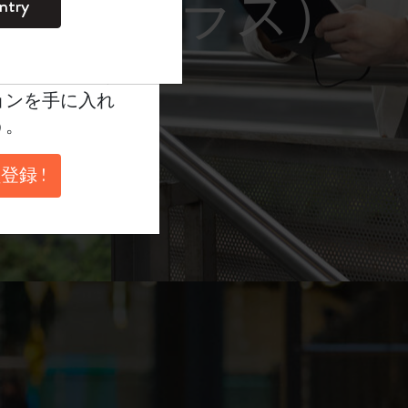
ョン
ntry
。
ントを作成して限定
典、さらに多く
ョンを手に入れ
う。
登録 !