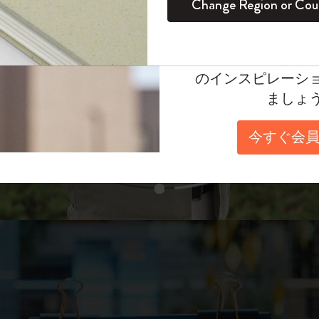
ーミンコレクシ
Change Region or Cou
セット
デイリープランナー
カラーパターン ノートブック
健康を愛する方への贈り物です
ログイン
適用外
表示4
Moleskineアカウ
パッションジャーナル
マンスリープランナー
サクラコレクション
趣味を愛する方へのギフト
詳しくはこちら
オファーや会員特
のインスピレーシ
スチューデントカイエジャーナル
プランナー
馬年コレクション
卒業祝い
ましょ
スライド表示2
アートコレクション
限定版ダイアリー
ミニノートブックチャーム
ノートブック
今すぐ会員
プロコレクション
プロコレクション
BLACKPINK × モレスキン コレクショ
ン
スライド表示3
ライフプランナー・コレクション
ISSEY MIYAKE | モレスキン のコレク
アカデミック・プランナー
ション
ナサにインスパイアされたコレクショ
ン
Impressions of Impressionism コレクショ
ン