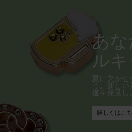
あな
ルキ
夏に欠かせ
う。新しい
道を発見し
詳しくはこ