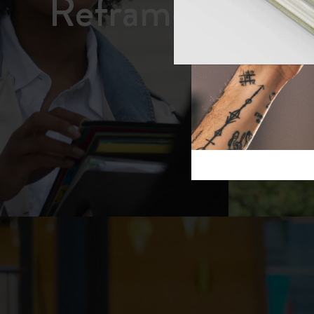
ム
芸術と文化
モレスキン Foundation
アカウントを作成する
サブカテゴリ
スライド
バッグ
サブカテゴリ
ギフト
サブカテゴリ
ピン
サブカテゴリ
パッチ
サブカテゴリ