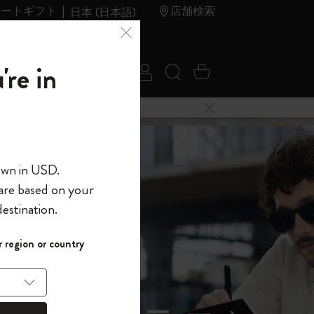
レートギフト
店舗検索
日本 (日本語)
夏のセ
アウトレ
're in
ログイン
検索 (キーワードな
カート 0 アイ
ール
ット
メニューを閉じる
へようこそ
own in USD.
 are based on your
界へようこそ
estination.
パスワードを表示
イド表示1
 region or country
して、コード
ら
入力すると、初
報を保存する
(任意)
＋送料無料になり
ウトレット品は