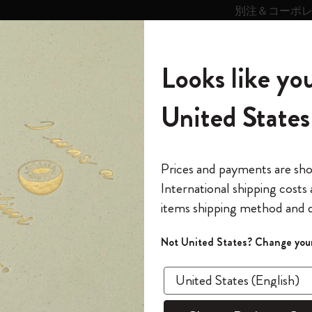
別注＆コーポ
キンス
パーソナライズサ
ストー
モレスキン
Looks like you
ービス
リー
の世界
テゴリ
サブカテゴリ
サブカテゴリ
United States
6,500円以上のご購入で送料無料
モレスキンの世界
ノートブック
ダイアリー
すべて見る
モレスキンスマート
Reframe サングラス
キム・ジョンギコレクション
すべて見る
アートを愛する方への贈り物
カントリー・テーマ・ピンズ・コレク
プライドをいつも胸に
スマートライティング・システム
Notes
ション
スライド表示0
The Original Notebook
パーソナル・ダイアリー
スマートライティング・システム
Blackwing x モレスキン
ムーミン コレクション
Impressions of Impressionism コレクショ
バックパック
プロフェッショナルへの贈り物
Mardi Mercredi × モレスキン
スマートノートブック
モレスキン Journal
10% オフと送料無料
*
メールアドレス
スライド表示5
Prices and payments are sh
ン
で1冊無料
International shipping costs
ミニノートブックチャーム
12カ月ダイアリー
モレスキンスマートスマートとは
Kaweco x モレスキン
キム・ジョンギコレクション
限定版バックパック
ミニマリストへの贈り物
スマートダイアリー
モレスキン Planner
月有効）
モレスキンの世
カサ・バトリョ 限定版コレクション
items shipping method and d
の先行アクセス
*
パスワード
カイエ ＆ ジャーナル
15ヶ月プランナー
アプリ・サービス
ペン & ペンシル
「Alice's Adventures in Wonderland」コレ
Shopper paper – made Collection
マキシマリストへの贈り物
プライズ
クション
ゴッホ美術館
報をいち早くチェック
スラ
Not United States? Change your
今すぐ会員登録
カスタムノートブック
18ヶ月プランナー
アクセサリー＆リフィル
デバイスバッグ & バックパック
ファッションを愛する方への贈り物
ス
パスワードを忘れた方はこち
「
WELCOME10
」を
『ロード・オブ・ザ・リング』コレク
人生の冒険を切り取ろう
このデバイスで情
限定版
ウィークリープランナー
ション
Legendary
旅人への贈り物
回注文が10%オフ
ます。セール・ア