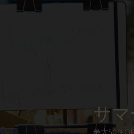
ピーナッツ限定コレクション
プレシャス & エシカル コレクション
City Guide Notebooks LUXE x モレスキ
ン
カサ・バトリョ 限定版コレクション
アイ アム ザ シティ コレクション
星の王子さま
サマ
Mardi Mercredi × モレスキン
ハリー・ポッターの呪文コレクション
最大50％O