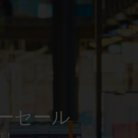
ーセール
FF！