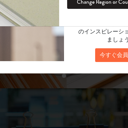
unglasses（リフ
Change Region or Cou
セット
デイリープランナー
カラーパターン ノートブック
健康を愛する方への贈り物です
ログイン
適用外
表示4
Moleskineアカウ
パッションジャーナル
マンスリープランナー
サクラコレクション
趣味を愛する方へのギフト
あなたにぴったりの一本を選ぼう
オファーや会員特
のインスピレーシ
スチューデントカイエジャーナル
プランナー
馬年コレクション
卒業祝い
ましょ
スライド表示2
アートコレクション
限定版ダイアリー
ミニノートブックチャーム
ノートブック
今すぐ会員
プロコレクション
プロコレクション
BLACKPINK × モレスキン コレクショ
ン
スライド表示3
ライフプランナー・コレクション
ISSEY MIYAKE | モレスキン のコレク
アカデミック・プランナー
ション
ナサにインスパイアされたコレクショ
ン
Impressions of Impressionism コレクショ
ン