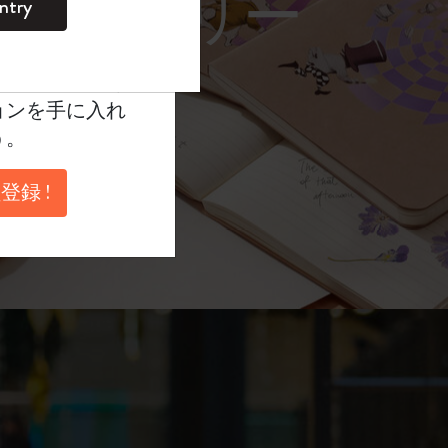
レーム サングラス）
ntry
。
ントを作成して限定
典、さらに多く
ョンを手に入れ
う。
登録 !