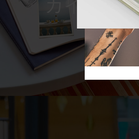
Reframe S
芸術と文化
モレスキン Foundation
アカウントを作成する
サブカテゴリ
スライド
バッグ
サブカテゴリ
ギフト
サブカテゴリ
ピン
サブカテゴリ
パッチ
サブカテゴリ