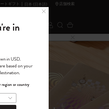
レートギフト
店舗検索
日本 (日本語)
夏のセ
アウトレ
're in
ログイン
検索 (キーワードな
カート 0 アイ
ール
ット
メニューを閉じる
へようこそ
own in USD.
 are based on your
界へようこそ
estination.
パスワードを表示
イド表示1
 region or country
して、コード
ら
入力すると、初
報を保存する
(任意)
＋送料無料になり
ウトレット品は