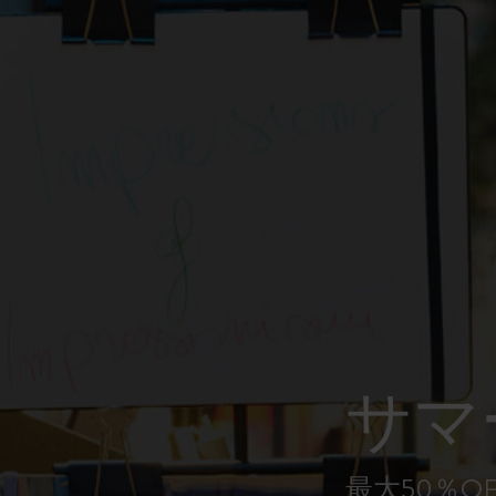
ピーナッツ限定コレクション
プレシャス & エシカル コレクション
City Guide Notebooks LUXE x モレスキ
ン
カサ・バトリョ 限定版コレクション
アイ アム ザ シティ コレクション
星の王子さま
サマ
Mardi Mercredi × モレスキン
ハリー・ポッターの呪文コレクション
最大50％O