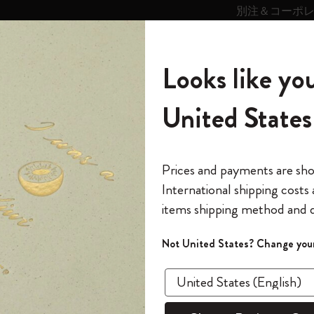
別注＆コーポ
キンス
パーソナライズサ
ストー
モレスキン
Looks like you
ービス
リー
の世界
テゴリ
サブカテゴリ
サブカテゴリ
United States
6,500円以上のご購入で送料無料
モレスキンの世界
ノートブック
ダイアリー
すべて見る
モレスキンスマート
Reframe サングラス
キム・ジョンギコレクション
すべて見る
アートを愛する方への贈り物
カントリー・テーマ・ピンズ・コレク
プライドをいつも胸に
スマートライティング・システム
Notes
ション
スライド表示0
The Original Notebook
パーソナル・ダイアリー
スマートライティング・システム
Blackwing x モレスキン
ムーミン コレクション
Impressions of Impressionism コレクショ
バックパック
プロフェッショナルへの贈り物
Mardi Mercredi × モレスキン
スマートノートブック
モレスキン Journal
10% オフと送料無料
*
メールアドレス
スライド表示5
Prices and payments are sh
ン
で1冊無料
International shipping costs
ミニノートブックチャーム
12カ月ダイアリー
モレスキンスマートスマートとは
Kaweco x モレスキン
キム・ジョンギコレクション
限定版バックパック
ミニマリストへの贈り物
スマートダイアリー
モレスキン Planner
月有効）
モレスキンの世
カサ・バトリョ 限定版コレクション
items shipping method and d
の先行アクセス
*
パスワード
カイエ ＆ ジャーナル
15ヶ月プランナー
アプリ・サービス
ペン & ペンシル
「Alice's Adventures in Wonderland」コレ
Shopper paper – made Collection
マキシマリストへの贈り物
プライズ
クション
ゴッホ美術館
報をいち早くチェック
スラ
Not United States? Change your
今すぐ会員登録
カスタムノートブック
18ヶ月プランナー
アクセサリー＆リフィル
デバイスバッグ & バックパック
ファッションを愛する方への贈り物
ス
パスワードを忘れた方はこち
「
WELCOME10
」を
『ロード・オブ・ザ・リング』コレク
あるページから始まる物語
このデバイスで情
限定版
ウィークリープランナー
ション
Legendary
旅人への贈り物
回注文が10%オフ
ます。セール・ア