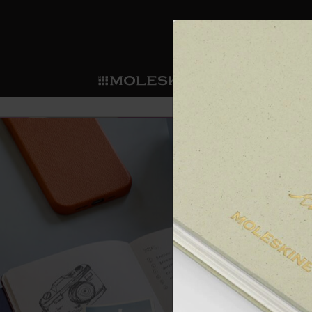
ショ
モレス
ップ
マート
サブカテゴリ
サブカ
今すぐメンバー登録
新商品
すべて見る
カスタムダイアリー
モレスキンメンバーシップ
ノートブック
スマートライティング・シス
カスタムノートブック
我々の歴史
ウェルカムオファー: 次回のご購入時に
サブカテゴリ
サブカテゴリ
テム
通常特典: パーソナライズの2冊ご購入
ダイアリー
パッチ
モレスキンのマニフェスト
バースデー特典: 1回限りの割引（1ヶ
サブカテゴリ
モレスキンスマートスマート
先行プレビュー: 新作コレクションへ
モレスキンスマート
とは
和紙テープ
ペンと紙の力
伝説的なお得情報: 会員限定の特別サ
サブカテゴリ
セールへの早期アクセス: お得な情
ライティングツール
アプリ・サービス
ミニノートブックチャーム
持続可能な創造性
モレスキン限定イベント: 優先アクセ
サブカテゴリ
サブカテゴリ
返品期間の延長: 1ヶ月間
限定版ノートブック
別注＆コーポレートギフト
Detour
サブカテゴリ