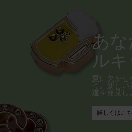
あな
ルキ
夏に欠かせ
う。新しい
道を発見し
詳しくはこ