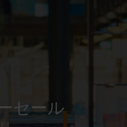
ーセール
FF！