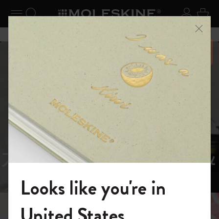
ニューを閉じる
ナビゲーションの切替
検索 (キーワードなど)
ログイ
カー
メニ
6,500円以上のご購入で送料無料
スライド表示5
スライド表示0
あるページから始まる物語
Reframe
スライド表示1
Sunglasses（リフレー
スライド表示4
Looks like you're in
ム サングラス）
モレスキンの世界へようこそ
United States