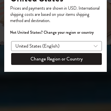
スライド表示2
あなたにぴったりの一本を選ぼう
今すぐ会員登録して、コード
Prices and payments are shown in USD. International
「
WELCOME10
」を入力すると、初回注
shipping costs are based on your items shipping
スライド表示3
文が10%オフ＋送料無料になります。セ
method and destination.
ール・アウトレット品は適用外。
Moleskineアカウントを作成して限定オフ
Not United States? Change your region or country
ァーや会員特典、さらに多くのインスピ
レーションを手に入れましょう。
今すぐ会員登録 !
Change Region or Country