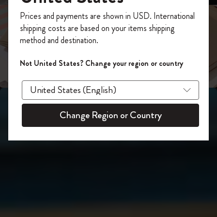
スライド表示2
あなたにぴったりの一本を選ぼう
今すぐ会員登録して、コード
Prices and payments are shown in USD. International
「
WELCOME10
」を入力すると、初回注
shipping costs are based on your items shipping
スライド表示3
文が10%オフ＋送料無料になります。セ
method and destination.
ール・アウトレット品は適用外。
Moleskineアカウントを作成して限定オフ
Not United States? Change your region or country
ァーや会員特典、さらに多くのインスピ
レーションを手に入れましょう。
今すぐ会員登録 !
Change Region or Country