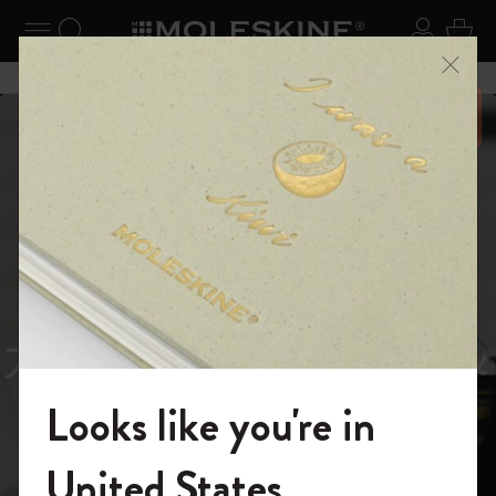
ニューを閉じる
ナビゲーションの切替
検索 (キーワードなど)
ログイ
カー
メニ
6,500円以上のご購入で送料無料
スライド表示5
スライド表示0
あるページから始まる物語
Reframe
スライド表示1
Sunglasses（リフレー
スライド表示4
Looks like you're in
ム サングラス）
モレスキンの世界へようこそ
United States