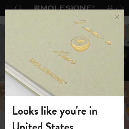
ニューを閉じる
ナビゲーションの切替
検索 (キーワードなど)
ログイ
カー
メニ
6,500円以上のご購入で送料無料
スライド表示5
スライド表示0
あるページから始まる物語
Reframe
スライド表示1
Sunglasses（リフレー
スライド表示4
Looks like you're in
ム サングラス）
モレスキンの世界へようこそ
United States