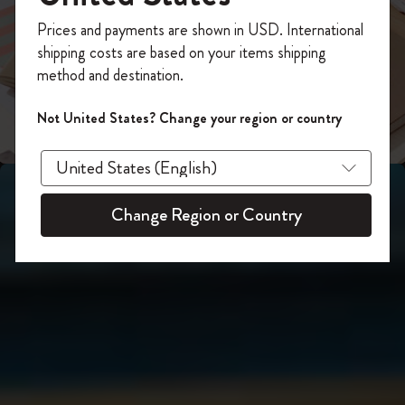
スライド表示2
あなたにぴったりの一本を選ぼう
今すぐ会員登録して、コード
Prices and payments are shown in USD. International
「
WELCOME10
」を入力すると、初回注
shipping costs are based on your items shipping
スライド表示3
文が10%オフ＋送料無料になります。セ
method and destination.
ール・アウトレット品は適用外。
Moleskineアカウントを作成して限定オフ
Not United States? Change your region or country
ァーや会員特典、さらに多くのインスピ
レーションを手に入れましょう。
今すぐ会員登録 !
Change Region or Country