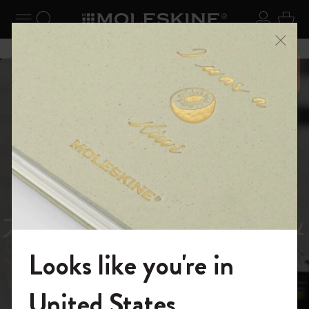
ニューを閉じる
ナビゲーションの切替
検索 (キーワードなど)
ログイ
カー
メニ
6,500円以上のご購入で送料無料
スライド表示5
スライド表示0
あるページから始まる物語
Reframe
スライド表示1
Sunglasses（リフレー
スライド表示4
Looks like you're in
ム サングラス）
モレスキンの世界へようこそ
United States