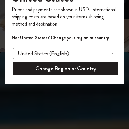
スライド表示2
あなたにぴったりの一本を選ぼう
今すぐ会員登録して、コード
Prices and payments are shown in USD. International
「
WELCOME10
」を入力すると、初回注
shipping costs are based on your items shipping
スライド表示3
文が10%オフ＋送料無料になります。セ
method and destination.
ール・アウトレット品は適用外。
Moleskineアカウントを作成して限定オフ
Not United States? Change your region or country
ァーや会員特典、さらに多くのインスピ
レーションを手に入れましょう。
今すぐ会員登録 !
Change Region or Country