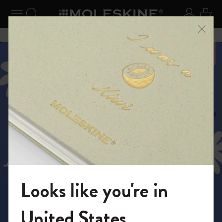
ニューを閉じる
ナビゲーションの切替
検索 (キーワードなど)
ログイ
カー
メニ
6,500円以上のご購入で送料無料
スライド表示5
スライド表示0
人生の冒険を切り取ろう
スライド表示1
ムーミンコレクショ
スライド表示4
ン
Looks like you're in
モレスキンの世界へようこそ
United States
詳しくはこちら