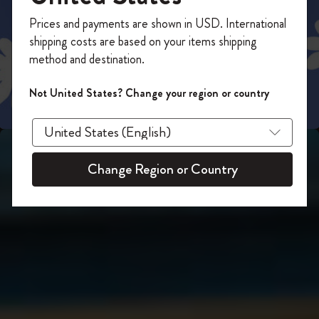
スライド表示2
今すぐ会員登録して、コード
Prices and payments are shown in USD. International
「
WELCOME10
」を入力すると、初回注
shipping costs are based on your items shipping
スライド表示3
文が10%オフ＋送料無料になります。セ
method and destination.
ール・アウトレット品は適用外。
Moleskineアカウントを作成して限定オフ
Not United States? Change your region or country
ァーや会員特典、さらに多くのインスピ
レーションを手に入れましょう。
今すぐ会員登録 !
Change Region or Country