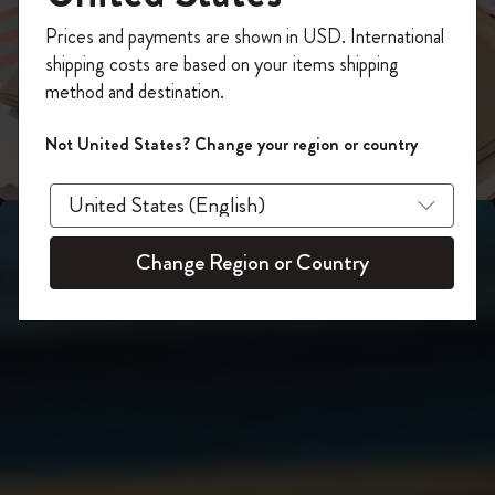
スライド表示2
今すぐ会員登録して、コード
あなたにぴったりの一本を選ぼう
Prices and payments are shown in USD. International
「
WELCOME10
」を入力すると、初回注
shipping costs are based on your items shipping
スライド表示3
文が10%オフ＋送料無料になります。セ
method and destination.
ール・アウトレット品は適用外。
Moleskineアカウントを作成して限定オフ
Not United States? Change your region or country
ァーや会員特典、さらに多くのインスピ
レーションを手に入れましょう。
今すぐ会員登録 !
Change Region or Country