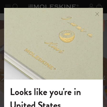
ニューを閉じる
ナビゲーションの切替
検索 (キーワードなど)
ログイ
カー
メニ
6,500円以上のご購入で送料無料
スライド表示5
スライド表示0
あるページから始まる物語
Reframe
スライド表示1
Sunglasses（リフレー
スライド表示4
Looks like you're in
ム サングラス）
モレスキンの世界へようこそ
United States