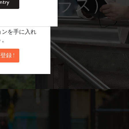
レーム サングラス）
ntry
。
ントを作成して限定
典、さらに多く
ョンを手に入れ
う。
登録 !