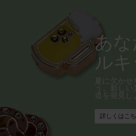
あな
ルキ
夏に欠かせ
う。新しい
道を発見し
詳しくはこ