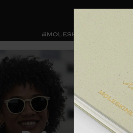
ショ
モレス
ップ
マート
サブカテゴリ
サブカ
今すぐメンバー登録
新商品
すべて見る
カスタムダイアリー
モレスキンメンバーシップ
ノートブック
スマートライティング・シス
カスタムノートブック
我々の歴史
ウェルカムオファー: 次回のご購入時に
サブカテゴリ
サブカテゴリ
テム
通常特典: パーソナライズの2冊ご購入
ダイアリー
パッチ
モレスキンのマニフェスト
バースデー特典: 1回限りの割引（1ヶ
サブカテゴリ
モレスキンスマートスマート
先行プレビュー: 新作コレクションへ
モレスキンスマート
とは
和紙テープ
ペンと紙の力
伝説的なお得情報: 会員限定の特別サ
サブカテゴリ
セールへの早期アクセス: お得な情
ライティングツール
アプリ・サービス
ミニノートブックチャーム
持続可能な創造性
モレスキン限定イベント: 優先アクセ
サブカテゴリ
サブカテゴリ
返品期間の延長: 1ヶ月間
限定版ノートブック
別注＆コーポレートギフト
Detour
サブカテゴリ