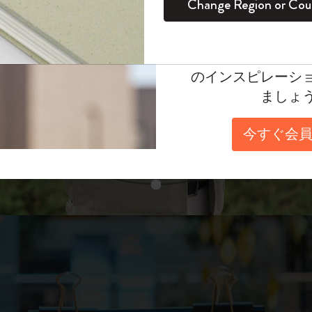
unglasses（リフ
Change Region or Cou
セット
デイリープランナー
カラーパターン ノートブック
健康を愛する方への贈り物です
ログイン
適用外
表示4
Moleskineアカウ
パッションジャーナル
マンスリープランナー
サクラコレクション
趣味を愛する方へのギフト
あなたにぴったりの一本を選ぼう
オファーや会員特
のインスピレーシ
スチューデントカイエジャーナル
プランナー
馬年コレクション
卒業祝い
ましょ
スライド表示2
アートコレクション
限定版ダイアリー
ミニノートブックチャーム
ノートブック
今すぐ会員
プロコレクション
プロコレクション
BLACKPINK × モレスキン コレクショ
ン
スライド表示3
ライフプランナー・コレクション
ISSEY MIYAKE | モレスキン のコレク
アカデミック・プランナー
ション
ナサにインスパイアされたコレクショ
ン
Impressions of Impressionism コレクショ
ン