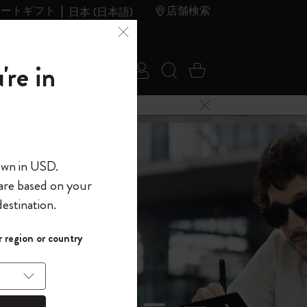
レートギフト
店舗検索
日本 (日本語)
夏のセ
アウトレ
're in
ログイン
検索 (キーワードな
カート 0 アイ
ール
ット
メニューを閉じる
へようこそ
own in USD.
 are based on your
界へようこそ
estination.
パスワードを表示
イド表示1
 region or country
して、コード
ら
入力すると、初
報を保存する
(任意)
＋送料無料になり
ウトレット品は