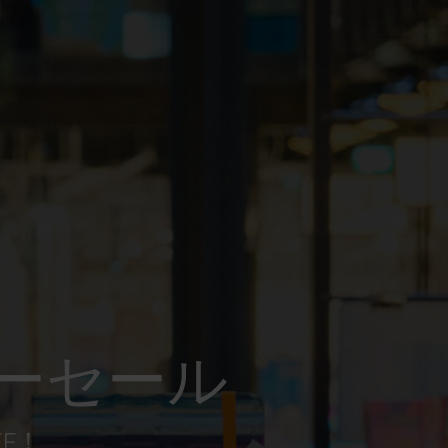
ーセール
FF！