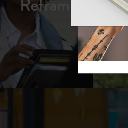
Reframe S
芸術と文化
モレスキン Foundation
アカウントを作成する
サブカテゴリ
スライド
バッグ
サブカテゴリ
ギフト
サブカテゴリ
ピン
サブカテゴリ
パッチ
サブカテゴリ