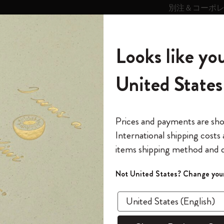
別注＆コーポ
キンス
パーソナライズサ
ストー
モレスキン
Looks like you
ービス
リー
の世界
テゴリ
サブカテゴリ
サブカテゴリ
United States
6,500円以上のご購入で送料無料
モレスキンの世界
ノートブック
ダイアリー
すべて見る
モレスキンスマート
Reframe サングラス
キム・ジョンギコレクション
すべて見る
アートを愛する方への贈り物
カントリー・テーマ・ピンズ・コレク
プライドをいつも胸に
スマートライティング・システム
Notes
ション
スライド表示0
The Original Notebook
パーソナル・ダイアリー
スマートライティング・システム
Blackwing x モレスキン
ムーミン コレクション
Impressions of Impressionism コレクショ
バックパック
プロフェッショナルへの贈り物
Mardi Mercredi × モレスキン
スマートノートブック
モレスキン Journal
10% オフと送料無料
*
メールアドレス
スライド表示5
Prices and payments are sh
ン
で1冊無料
International shipping costs
ミニノートブックチャーム
12カ月ダイアリー
モレスキンスマートスマートとは
Kaweco x モレスキン
キム・ジョンギコレクション
限定版バックパック
ミニマリストへの贈り物
スマートダイアリー
モレスキン Planner
月有効）
モレスキンの世
カサ・バトリョ 限定版コレクション
items shipping method and d
の先行アクセス
*
パスワード
カイエ ＆ ジャーナル
15ヶ月プランナー
アプリ・サービス
ペン & ペンシル
「Alice's Adventures in Wonderland」コレ
Shopper paper – made Collection
マキシマリストへの贈り物
プライズ
クション
ゴッホ美術館
報をいち早くチェック
スラ
Not United States? Change your
今すぐ会員登録
カスタムノートブック
18ヶ月プランナー
アクセサリー＆リフィル
デバイスバッグ & バックパック
ファッションを愛する方への贈り物
ス
パスワードを忘れた方はこち
「
WELCOME10
」を
『ロード・オブ・ザ・リング』コレク
あるページから始まる物語
このデバイスで情
限定版
ウィークリープランナー
ション
Legendary
旅人への贈り物
回注文が10%オフ
ます。セール・ア