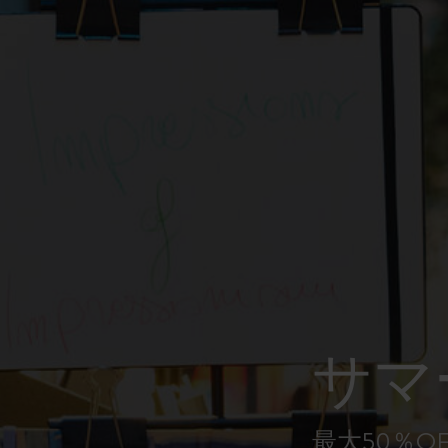
ピーナッツ限定コレクション
プレシャス & エシカル コレクション
City Guide Notebooks LUXE x モレスキ
ン
カサ・バトリョ 限定版コレクション
アイ アム ザ シティ コレクション
星の王子さま
サマ
Mardi Mercredi × モレスキン
ハリー・ポッターの呪文コレクション
最大50％O