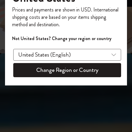
スライド表示2
あなたにぴったりの一本を選ぼう
今すぐ会員登録して、コード
Prices and payments are shown in USD. International
「
WELCOME10
」を入力すると、初回注
shipping costs are based on your items shipping
スライド表示3
文が10%オフ＋送料無料になります。セ
method and destination.
ール・アウトレット品は適用外。
Moleskineアカウントを作成して限定オフ
Not United States? Change your region or country
ァーや会員特典、さらに多くのインスピ
レーションを手に入れましょう。
今すぐ会員登録 !
Change Region or Country