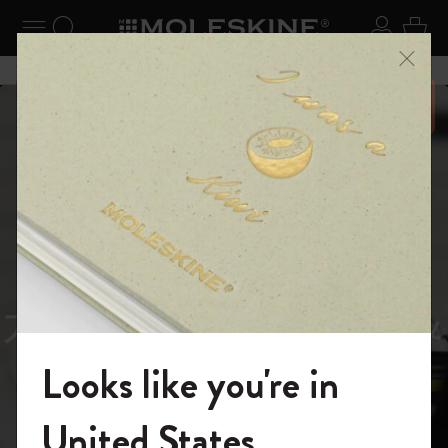
ニューを閉じる
ナビゲーションの切替
検索 (キーワードなど)
ログイ
カー
メニ
6,500円以上のご購入で送料無料
スライド表示5
スライド表示0
あるページから始まる物語
Reframe
スライド表示1
Sunglasses（リフレー
スライド表示4
Looks like you're in
ム サングラス）
モレスキンの世界へようこそ
United States