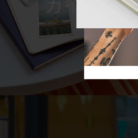
Reframe S
芸術と文化
モレスキン Foundation
アカウントを作成する
サブカテゴリ
スライド
バッグ
サブカテゴリ
ギフト
サブカテゴリ
ピン
サブカテゴリ
パッチ
サブカテゴリ