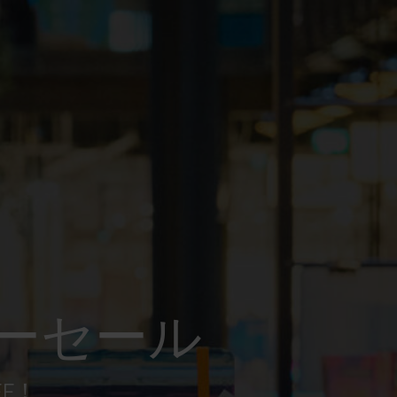
ーセール
FF！