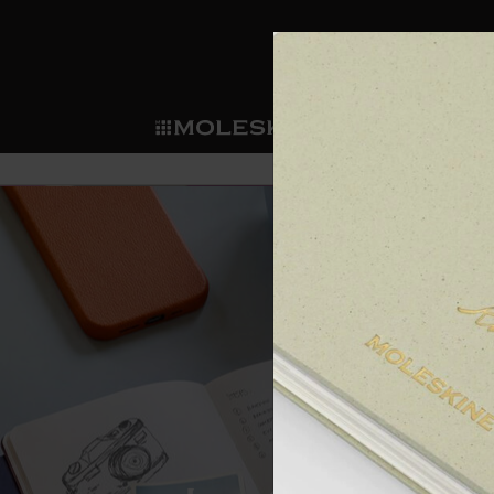
ショ
モレス
ップ
マート
サブカテゴリ
サブカ
今すぐメンバー登録
新商品
すべて見る
カスタムダイアリー
モレスキンメンバーシップ
ノートブック
スマートライティング・シス
カスタムノートブック
我々の歴史
ウェルカムオファー: 次回のご購入時に
サブカテゴリ
サブカテゴリ
テム
通常特典: パーソナライズの2冊ご購入
ダイアリー
パッチ
モレスキンのマニフェスト
バースデー特典: 1回限りの割引（1ヶ
サブカテゴリ
モレスキンスマートスマート
先行プレビュー: 新作コレクションへ
モレスキンスマート
とは
和紙テープ
ペンと紙の力
伝説的なお得情報: 会員限定の特別サ
サブカテゴリ
セールへの早期アクセス: お得な情
ライティングツール
アプリ・サービス
ミニノートブックチャーム
持続可能な創造性
モレスキン限定イベント: 優先アクセ
サブカテゴリ
サブカテゴリ
返品期間の延長: 1ヶ月間
限定版ノートブック
別注＆コーポレートギフト
Detour
サブカテゴリ