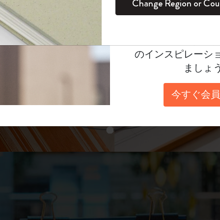
unglasses（リフ
Change Region or Cou
セット
デイリープランナー
カラーパターン ノートブック
健康を愛する方への贈り物です
ログイン
適用外
表示4
Moleskineアカウ
パッションジャーナル
マンスリープランナー
サクラコレクション
趣味を愛する方へのギフト
あなたにぴったりの一本を選ぼう
オファーや会員特
のインスピレーシ
スチューデントカイエジャーナル
プランナー
馬年コレクション
卒業祝い
ましょ
スライド表示2
アートコレクション
限定版ダイアリー
ミニノートブックチャーム
ノートブック
今すぐ会員
プロコレクション
プロコレクション
BLACKPINK × モレスキン コレクショ
ン
スライド表示3
ライフプランナー・コレクション
ISSEY MIYAKE | モレスキン のコレク
アカデミック・プランナー
ション
ナサにインスパイアされたコレクショ
ン
Impressions of Impressionism コレクショ
ン