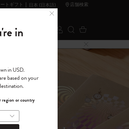
レートギフト
店舗検索
日本 (日本語)
夏のセ
アウトレ
're in
ログイン
検索 (キーワードな
カート 0 アイ
ール
ット
メニューを閉じる
へようこそ
own in USD.
 are based on your
界へようこそ
estination.
パスワードを表示
イド表示1
 region or country
して、コード
ら
入力すると、初
報を保存する
(任意)
＋送料無料になり
ウトレット品は