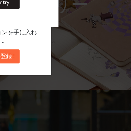
レーム サングラス）
ntry
。
ントを作成して限定
典、さらに多く
ョンを手に入れ
う。
登録 !