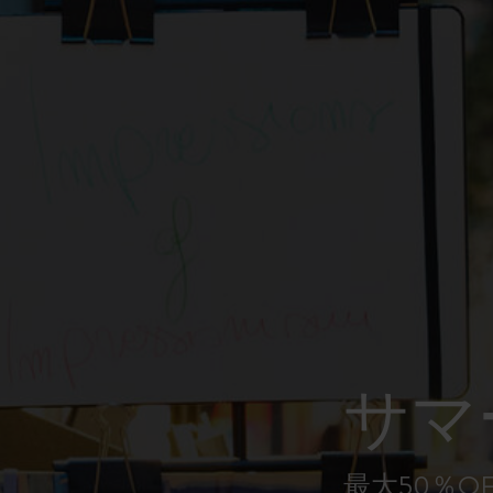
ピーナッツ限定コレクション
プレシャス & エシカル コレクション
City Guide Notebooks LUXE x モレスキ
ン
カサ・バトリョ 限定版コレクション
アイ アム ザ シティ コレクション
星の王子さま
サマ
Mardi Mercredi × モレスキン
ハリー・ポッターの呪文コレクション
最大50％O