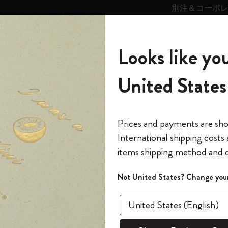
別注＆コーポ
キンス
パーソナライズサ
ストー
モレスキン
Looks like you
ービス
リー
の世界
テゴリ
サブカテゴリ
サブカテゴリ
United States
6,500円以上のご購入で送料無料
モレスキンの世界
ノートブック
ダイアリー
すべて見る
モレスキンスマート
Reframe サングラス
キム・ジョンギコレクション
すべて見る
アートを愛する方への贈り物
カントリー・テーマ・ピンズ・コレク
プライドをいつも胸に
スマートライティング・システム
Notes
ション
スライド表示0
The Original Notebook
パーソナル・ダイアリー
スマートライティング・システム
Blackwing x モレスキン
ムーミン コレクション
Impressions of Impressionism コレクショ
バックパック
プロフェッショナルへの贈り物
Mardi Mercredi × モレスキン
スマートノートブック
モレスキン Journal
10% オフと送料無料
*
メールアドレス
スライド表示5
Prices and payments are sh
ン
で1冊無料
International shipping costs
ミニノートブックチャーム
12カ月ダイアリー
モレスキンスマートスマートとは
Kaweco x モレスキン
キム・ジョンギコレクション
限定版バックパック
ミニマリストへの贈り物
スマートダイアリー
モレスキン Planner
月有効）
モレスキンの世
カサ・バトリョ 限定版コレクション
items shipping method and d
の先行アクセス
*
パスワード
カイエ ＆ ジャーナル
15ヶ月プランナー
アプリ・サービス
ペン & ペンシル
「Alice's Adventures in Wonderland」コレ
Shopper paper – made Collection
マキシマリストへの贈り物
プライズ
クション
ゴッホ美術館
報をいち早くチェック
スラ
Not United States? Change your
今すぐ会員登録
カスタムノートブック
18ヶ月プランナー
アクセサリー＆リフィル
デバイスバッグ & バックパック
ファッションを愛する方への贈り物
ス
パスワードを忘れた方はこち
「
WELCOME10
」を
『ロード・オブ・ザ・リング』コレク
あるページから始まる物語
このデバイスで情
限定版
ウィークリープランナー
ション
Legendary
旅人への贈り物
回注文が10%オフ
ます。セール・ア