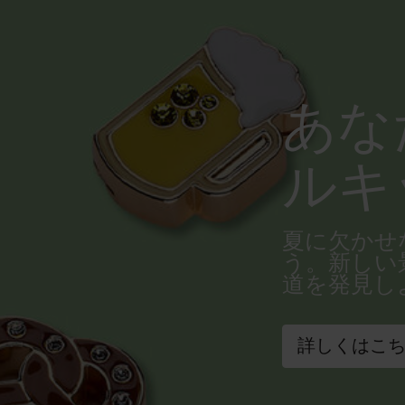
あな
ルキ
夏に欠かせ
う。新しい
道を発見し
詳しくはこ