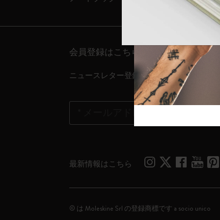
芸術と文化
モレスキン Foundation
アカウントを作成する
サブカテゴリ
バッグ
サブカテゴリ
会員登録はこちら
ギフト
サブカテゴリ
ニュースレター登録
ピン
サブカテゴリ
パッチ
サブカテゴリ
*
メールアドレス
購読する
最新情報はこちら
© は Moleskine Srl の登録商標です a socio unico