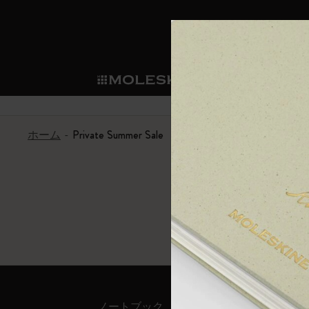
ショ
モレス
ップ
マート
サブカテゴリ
サブカ
今すぐメンバー登録
新商品
すべて見る
カスタムダイアリー
モレスキンメンバーシップ
ホーム
Private Summer Sale
ノートブック
スマートライティング・シス
カスタムノートブック
我々の歴史
ウェルカムオファー: 次回のご購入時に
サブカテゴリ
サブカテゴリ
テム
通常特典: パーソナライズの2冊ご購入
ダイアリー
パッチ
モレスキンのマニフェスト
バースデー特典: 1回限りの割引（1ヶ
サブカテゴリ
モレスキンスマートスマート
先行プレビュー: 新作コレクションへ
モレスキンスマート
とは
和紙テープ
ペンと紙の力
伝説的なお得情報: 会員限定の特別サ
サブカテゴリ
セールへの早期アクセス: お得な情
ライティングツール
アプリ・サービス
ミニノートブックチャーム
持続可能な創造性
モレスキン限定イベント: 優先アクセ
サブカテゴリ
サブカテゴリ
返品期間の延長: 1ヶ月間
限定版ノートブック
別注＆コーポレートギフト
Detour
サブカテゴリ
ノートブック
ダイア