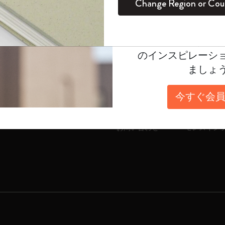
Change Region or Cou
セット
デイリープランナー
カラーパターン ノートブック
健康を愛する方への贈り物です
ログイン
適用外
Moleskineアカウ
パッションジャーナル
マンスリープランナー
サクラコレクション
趣味を愛する方へのギフト
オファーや会員特
ヘルプガイド
会社
のインスピレーシ
スチューデントカイエジャーナル
プランナー
馬年コレクション
卒業祝い
注文状況の確認
モレスキン
ましょ
アートコレクション
限定版ダイアリー
ミニノートブックチャーム
ノートブック
返品と返金
モレスキン
配送
倫理規定
今すぐ会員
プロコレクション
プロコレクション
BLACKPINK × モレスキン コレクショ
支払
採用情報
ン
よくあるご質問
株主
ライフプランナー・コレクション
お問い合わせ
モレスキン
ISSEY MIYAKE | モレスキン のコレク
アカデミック・プランナー
ション
ナサにインスパイアされたコレクショ
ン
Impressions of Impressionism コレクショ
ン