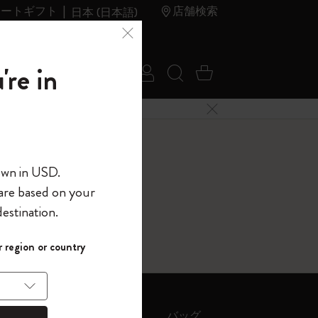
レートギフト
店舗検索
日本 (日本語)
夏のセ
アウトレ
're in
ログイン
検索 (キーワードな
カート 0 アイ
ール
ット
メニューを閉じる
へようこそ
own in USD.
 are based on your
界へようこそ
estination.
パスワードを表示
 region or country
して、コード
ら
入力すると、初
報を保存する
(任意)
＋送料無料になり
ウトレット品は
限定版
バッグ