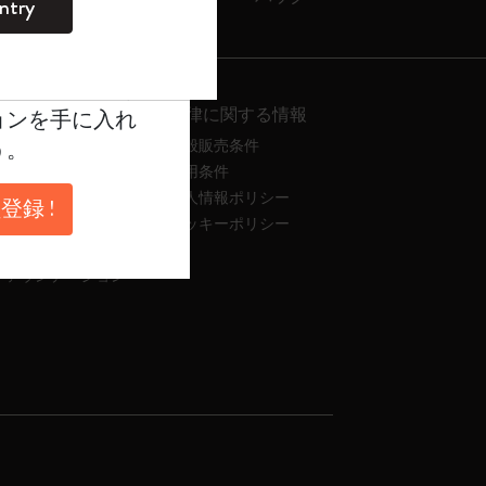
ntry
。
ントを作成して限定
典、さらに多く
法律に関する情報
ョンを手に入れ
のマニフェスト
う。
一般販売条件
について
使用条件
個人情報ポリシー
登録 !
クッキーポリシー
ファウンデーション