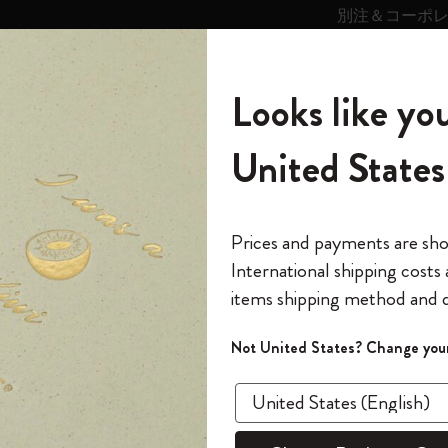
別注＆コーポ
キンス
パーソナライズサ
ストー
モレスキン
Looks like you
ービス
リー
の世界
テゴリ
サブカテゴリ
サブカテゴリ
United States
6,500円以上のご購入で送料無料
モレスキンの世界
ノートブック
ダイアリー
すべて見る
モレスキンスマート
Reframe サングラス
キム・ジョンギコレクション
すべて見る
アートを愛する方への贈り物
カントリー・テーマ・ピンズ・コレク
プライドをいつも胸に
スマートライティング・システム
Notes
ション
The Original Notebook
パーソナル・ダイアリー
スマートライティング・システム
Blackwing x モレスキン
ムーミン コレクション
Impressions of Impressionism コレクショ
バックパック
プロフェッショナルへの贈り物
Mardi Mercredi × モレスキン
スマートノートブック
モレスキン Journal
10% オフと送料無料
*
メールアドレス
Prices and payments are sh
ン
で1冊無料
International shipping costs
ミニノートブックチャーム
12カ月ダイアリー
モレスキンスマートスマートとは
Kaweco x モレスキン
キム・ジョンギコレクション
限定版バックパック
ミニマリストへの贈り物
スマートダイアリー
モレスキン Planner
月有効）
モレスキンの世
カサ・バトリョ 限定版コレクション
items shipping method and d
の先行アクセス
*
パスワード
カイエ ＆ ジャーナル
15ヶ月プランナー
アプリ・サービス
ペン & ペンシル
「Alice's Adventures in Wonderland」コレ
Shopper paper – made Collection
マキシマリストへの贈り物
プライズ
クション
ゴッホ美術館
報をいち早くチェック
Not United States? Change your
今すぐ会員登録
カスタムノートブック
18ヶ月プランナー
アクセサリー＆リフィル
デバイスバッグ & バックパック
ファッションを愛する方への贈り物
ス
パスワードを忘れた方はこち
「
WELCOME10
」を
『ロード・オブ・ザ・リング』コレク
このデバイスで情
限定版
ウィークリープランナー
ション
Legendary
旅人への贈り物
回注文が10%オフ
ます。セール・ア
リー
モレスキンスマート