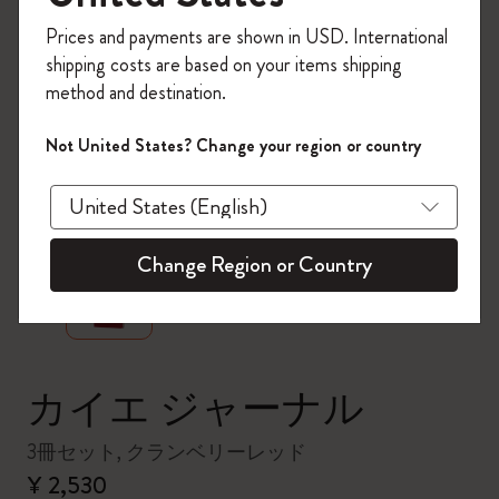
今すぐ会員登録して、コード
Prices and payments are shown in USD. International
「
WELCOME10
」を入力すると、初回注
shipping costs are based on your items shipping
文が10%オフ＋送料無料になります。セ
method and destination.
ール・アウトレット品は適用外。
Moleskineアカウントを作成して限定オフ
Not United States? Change your region or country
ァーや会員特典、さらに多くのインスピ
レーションを手に入れましょう。
zoom.cta
今すぐ会員登録 !
Change Region or Country
カイエ ジャーナル
3冊セット, クランベリーレッド
¥ 2,530