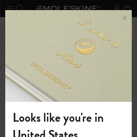
ニューを閉じる
ナビゲーションの切替
検索 (キーワードなど)
ログイ
カー
メニ
6,500円以上のご購入で送料無料
ショップ
...
カイエ ＆ ジャーナル
カイエ ジャーナル
Looks like you're in
モレスキンの世界へようこそ
United States