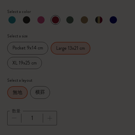
Select a color
選択済
*
選択したカラー
Select a size
Pocket 9x14 cm
Large 13x21 cm
XL 19x25 cm
Select a layout
横罫
無地
数量
数量が1に更新されました