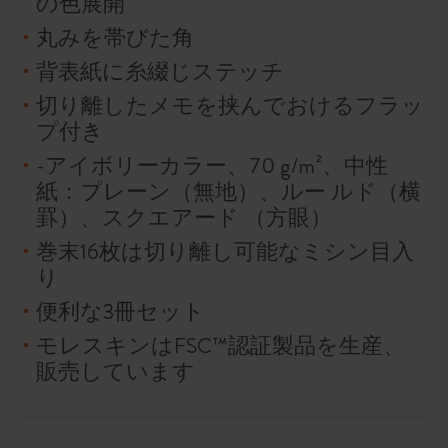
の色展開
丸みを帯びた角
背表紙に糸綴じステッチ
切り離したメモを挟んでおけるフラッ
プ付き
-アイボリーカラー、70 g/m²、中性
紙：プレーン（無地）、ルー ルド（横
罫）、スクエアード （方眼）
巻末16枚は切り離し可能なミシン目入
り
便利な3冊セット
モレスキンはFSC™認証製品を生産、
販売しています