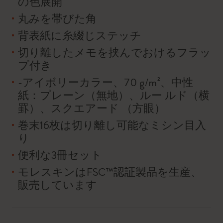
の色展開
丸みを帯びた角
背表紙に糸綴じステッチ
切り離したメモを挟んでおけるフラッ
プ付き
-アイボリーカラー、70 g/m²、中性
紙：プレーン（無地）、ルー ルド（横
罫）、スクエアード （方眼）
巻末16枚は切り離し可能なミシン目入
り
便利な3冊セット
モレスキンはFSC™認証製品を生産、
販売しています