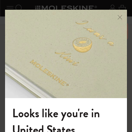
ニューを閉じる
ナビゲーションの切替
検索 (キーワードなど)
ログイ
カー
メニ
6,500円以上のご購入で送料無料
ショップ
...
カイエ ＆ ジャーナル
カイエ ジャーナル
Looks like you're in
モレスキンの世界へようこそ
United States