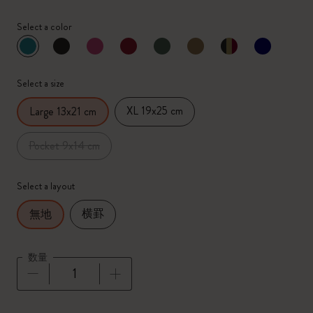
Select a color
選択済
*
選択したカラー
Select a size
XL 19x25 cm
Large 13x21 cm
Pocket 9x14 cm
Select a layout
横罫
無地
数量
数量が1に更新されました