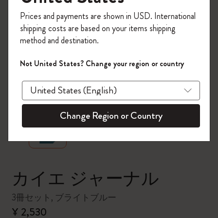
今すぐ会員登録して、コード
Prices and payments are shown in USD. International
「
WELCOME10
」を入力すると、初回注
shipping costs are based on your items shipping
文が10%オフ＋送料無料になります。セ
method and destination.
ール・アウトレット品は適用外。
Moleskineアカウントを作成して限定オフ
Not United States? Change your region or country
ァーや会員特典、さらに多くのインスピ
レーションを手に入れましょう。
zoom.cta
今すぐ会員登録 !
Change Region or Country
カイエ ジャーナル
3冊セット, ブライトブルー
¥ 2,530