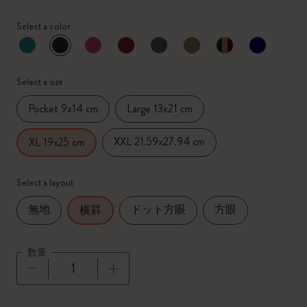
Select a color
選択済
*
選択したカラー
Select a size
Pocket 9x14 cm
Large 13x21 cm
XXL 21.59x27.94 cm
XL 19x25 cm
Select a layout
無地
ドット方眼
方眼
横罫
数量
数量が1に更新されました