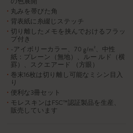
の色展開
丸みを帯びた角
背表紙に糸綴じステッチ
切り離したメモを挟んでおけるフラッ
プ付き
-アイボリーカラー、70 g/m²、中性
紙：プレーン（無地）、ルー ルド（横
罫）、スクエアード （方眼）
巻末16枚は切り離し可能なミシン目入
り
便利な3冊セット
モレスキンはFSC™認証製品を生産、
販売しています