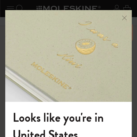
ニューを閉じる
ナビゲーションの切替
検索 (キーワードなど)
ログイ
カー
メニ
6,500円以上のご購入で送料無料
ショップ
...
カイエ ＆ ジャーナル
カイエ ジャーナル
Looks like you're in
モレスキンの世界へようこそ
United States