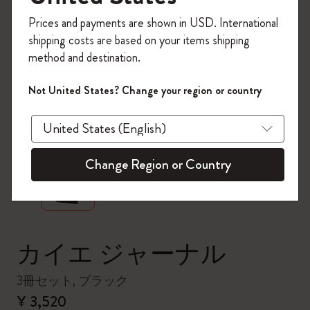
今すぐ会員登録して、コード
Prices and payments are shown in USD. International
「
WELCOME10
」を入力すると、初回注
shipping costs are based on your items shipping
文が10%オフ＋送料無料になります。セ
method and destination.
ール・アウトレット品は適用外。
Moleskineアカウントを作成して限定オフ
Not United States? Change your region or country
ァーや会員特典、さらに多くのインスピ
レーションを手に入れましょう。
zoom.cta
今すぐ会員登録 !
Change Region or Country
カイエ ジャーナル
3冊セット, ブラック
¥ 3,520