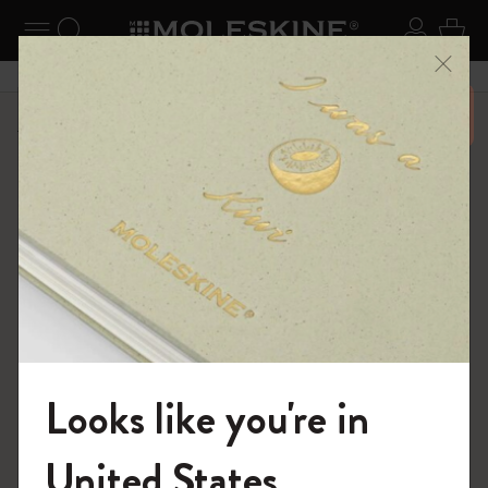
ニューを閉じる
ナビゲーションの切替
検索 (キーワードなど)
ログイ
カー
メニ
6,500円以上のご購入で送料無料
ショップ
ノートブック
The Original Notebook
Looks like you're in
モレスキンの世界へようこそ
United States