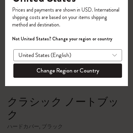
今すぐ会員登録して、コード
Prices and payments are shown in USD. International
「
WELCOME10
」を入力すると、初回注
shipping costs are based on your items shipping
文が10%オフ＋送料無料になります。セ
method and destination.
ール・アウトレット品は適用外。
Moleskineアカウントを作成して限定オフ
Not United States? Change your region or country
ァーや会員特典、さらに多くのインスピ
zoom.cta
レーションを手に入れましょう。
今すぐ会員登録 !
Change Region or Country
クラシック ノートブッ
ク
ハードカバー, ブラック