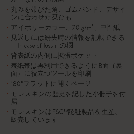
丸みを帯びた角、ゴムバンド、デザイ
ンに合わせた栞ひも
アイボリーカラー、70 g/m²、中性紙
見返しには紛失時の情報を記載できる
「In case of loss」の欄
背表紙の内側に拡張ポケット
表紙帯は再利用できるようにB面（裏
面）に役立つツールを印刷
180°フラットに開くページ
モレスキンの歴史を記した小冊子を付
属
モレスキンはFSC™認証製品を生産、
販売しています