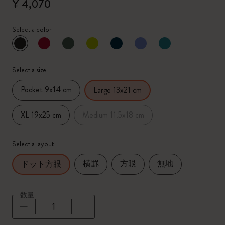
¥ 4,070
Select a color
選択済
*
選択したカラー
Select a size
Pocket 9x14 cm
Large 13x21 cm
XL 19x25 cm
Medium 11.5x18 cm
Select a layout
横罫
方眼
無地
ドット方眼
数量