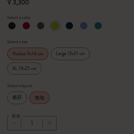
¥ 3,300
Select a color
選択済
*
選択したカラー
Select a size
Large 13x21 cm
Pocket 9x14 cm
XL 19x25 cm
Select a layout
横罫
無地
数量