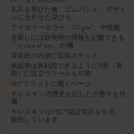
丸みを帯びた角、ゴムバンド、デザイ
ンに合わせた栞ひも
アイボリーカラー、70 g/m²、中性紙
見返しには紛失時の情報を記載できる
「In case of loss」の欄
背表紙の内側に拡張ポケット
表紙帯は再利用できるようにB面（裏
面）に役立つツールを印刷
180°フラットに開くページ
モレスキンの歴史を記した小冊子を付
属
モレスキンはFSC™認証製品を生産、
販売しています