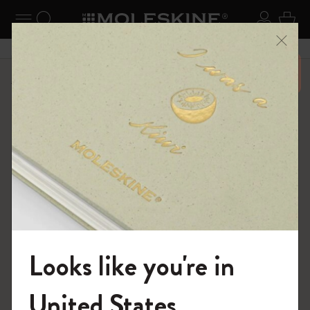
ニューを閉じる
ナビゲーションの切替
検索 (キーワードなど)
ログイ
カー
メニ
6,500円以上のご購入で送料無料
ショップ
ノートブック
The Original Notebook
Looks like you're in
モレスキンの世界へようこそ
United States