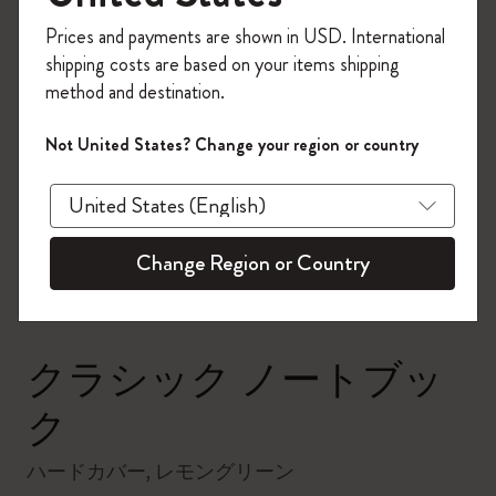
今すぐ会員登録して、コード
Prices and payments are shown in USD. International
「
WELCOME10
」を入力すると、初回注
shipping costs are based on your items shipping
文が10%オフ＋送料無料になります。セ
method and destination.
ール・アウトレット品は適用外。
Moleskineアカウントを作成して限定オフ
Not United States? Change your region or country
ァーや会員特典、さらに多くのインスピ
zoom.cta
レーションを手に入れましょう。
今すぐ会員登録 !
Change Region or Country
クラシック ノートブッ
ク
ハードカバー, レモングリーン