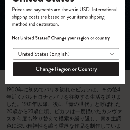
ポーラ美術館20周
今すぐ会員登録して、コード
Prices and payments are shown in USD. International
「
WELCOME10
」を入力すると、初回注
年記念展「パブ
shipping costs are based on your items shipping
文が10%オフ＋送料無料になります。セ
method and destination.
ール・アウトレット品は適用外。
ロ・ピカソ」：青
Moleskineアカウントを作成して限定オフ
Not United States? Change your region or country
の時代を超えて
ァーや会員特典、さらに多くのインスピ
レーションを手に入れましょう。
今すぐ会員登録 !
Change Region or Country
1900年に初めてパリを訪れたピカソは、その後4
年近くバルセロナとパリを往復する生活を送りま
した。1901年以降、後に「青の世代」と呼ばれた
20歳から23歳仁頃、ピカソは一度描いたカンヴァ
スを何度も塗り替えて模索を繰り返し、青を主調
色に深い精神性を纏う重厚な作品を制作していま