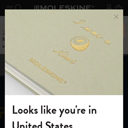
ニューを閉じる
ナビゲーションの切替
検索 (キーワードなど)
ログイ
カー
メニ
6,500円以上のご購入で送料無料
ストーリー
Moleskine custom edition for PICCASO the Blue Period
and Beyond
Looks like you're in
モレスキンの世界へようこそ
United States
Moleskine Custom Edition