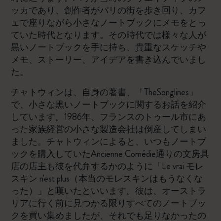
ッカであり、創作者がパリの街を歩き回り、カフ
ェで座りながら小さなノートブックにメモをとっ
ていた時代となります。その時代では様々な人が
黒いノートブックを手に持ち、貴重なスケッチや
メモ、ストーリー、アイデアを書き込んでいまし
た。
チャトウィンは、自身の著書、「TheSonglines」
で、小さな黒いノートブックに関するお話を紹介
しています。1986年、フランスのトゥール市にあ
った家族経営の小さな製造会社は倒産してしまい
ました。チャトウィンによると、いつもノートブ
ックを購入していたAncienne Comédie通りの文房具
店の店主も彼を代弁するかのように「Le vrai モレ
スキン n'est plus（本当のモレスキンはもうなくな
った）」と嘆いたといいます。彼は、オーストラ
リアに行く前に見つかる限りすべてのノートブッ
クを買い集めましたが、それでも足りなかったの