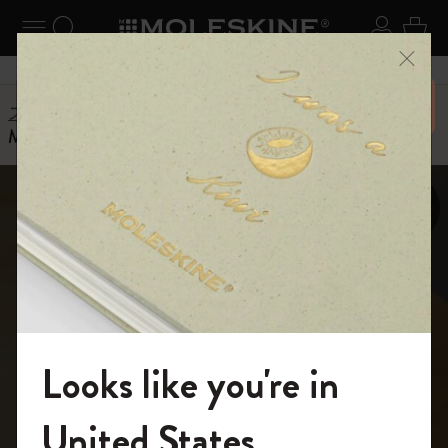
ニューを閉じる
ナビゲーションの切替
検索 (キーワードなど)
ログイ
カー
メニ
6,500円以上のご購入で送料無料
ストーリー
Moleskine Custom Edition Journal for Blue Bottle Coffee
For the coffee lovers out there
モレスキンからブ
Looks like you're in
ルーボトルコーヒ
モレスキンの世界へようこそ
United States