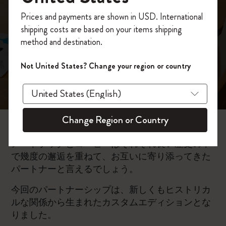
ー：カスタムエデ
今すぐ会員登録して、コード
Prices and payments are shown in USD. International
「
WELCOME10
」を入力すると、初回注
ィションコーヒー
shipping costs are based on your items shipping
文が10%オフ＋送料無料になります。セ
method and destination.
ール・アウトレット品は適用外。
ジャーナル
Moleskineアカウントを作成して限定オフ
Not United States? Change your region or country
ァーや会員特典、さらに多くのインスピ
レーションを手に入れましょう。
今すぐ会員登録 !
Change Region or Country
ノートブックとコーヒーはそれぞれ長い歴史の中
で幾度の邂逅を重ねて、お互いに寄り添ってきた
パートナーと言えるでしょう。
今回のパートナーシップは、新しくもヒストリカ
ルな関係から生まれたカスタムエディションとな
りました。