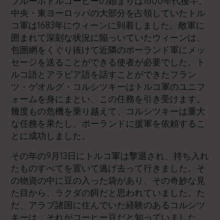
ブルーボトルコーヒーの始まりは1600年代後半。
中央・東ヨーロッパの大部分を占領していたトル
コ軍は1683年にウィーンに到着しました。敵軍に
囲まれて深刻な状況に陥っいていたウィーンは、
包囲網をくぐり抜けて近隣のポーランド軍にメッ
セージを送ることができる使者が必要でした。ト
ルコ語とアラビア語を話すことができたフラン
ツ・ゲオルグ・コルシツキーはトルコ軍のユニフ
ォームを身にまとい、この任務を引き受けます。
幾度もの危機を乗り越えて、コルシツキーは重大
な任務を果たし、ポーランドに援軍を依頼するこ
とに成功しました。
その年の9月13日にトルコ軍は撃退され、持ち入れ
たものすべてを置いて逃げ去って行きました。そ
の物資の中に豆の入った袋があり、その奇妙な見
た目から、ラクダの餌だと思われていました。た
だ、アラブ諸国に住んでいた経験のあるコルシツ
キーは、それがコーヒー豆だと知っていました。