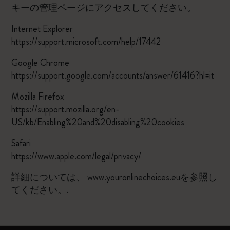
キーの管理ページにアクセスしてください。
Internet Explorer
https://support.microsoft.com/help/17442
Google Chrome
https://support.google.com/accounts/answer/61416?hl=it
Mozilla Firefox
https://support.mozilla.org/en-
US/kb/Enabling%20and%20disabling%20cookies
Safari
https://www.apple.com/legal/privacy/
詳細については、
www.youronlinechoices.euを参照し
てください。
.