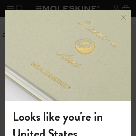
ニューを閉じる
ナビゲーションの切替
検索 (キーワードなど)
ログイ
カー
メニ
6,500円以上のご購入で送料無料
ホーム
クッキーに関する方針－拡張文
クッキーに関する方針－拡張
文
クッキーとは何ですか？
モレスキンの世界へよ
うこそ
クッキーは、アクセスしたウェブサイトがデバイ
Looks like you're in
スに送信する少量のテキスト文字列で、デバイス
今すぐ会員登録して、
に保存されます。お客様がそのウェブサイトに再
コード
United States
度アクセスすると、ウェブサイトに伝達されま