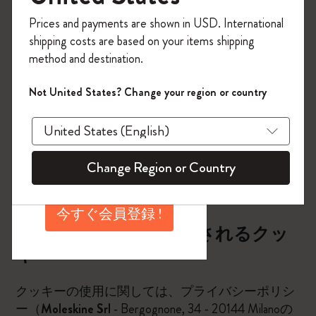
「
WELCOME10
」を入
す。
力すると、初回注文が
Prices and payments are shown in USD. International
クッキーの機能や特徴は、クッキーごとに異なり
10%オフ＋送料無料にな
shipping costs are based on your items shipping
ます。クッキーは、データ管理者またはサードパ
ります。セール・アウ
method and destination.
ーティにより使用されることがあります。
トレット品は適用外。
Moleskineアカウントを
Not United States? Change your region or country
本ウェブサイトが使用するクッキー関連の全情
作成して限定オファー
報、およびクッキーの設定管理に役立つ説明を下
や会員特典、さらに多
記に挙げます。
くのインスピレーショ
ンを手に入れましょ
クッキーに関する詳細情報は、
Change Region or Country
う。
www.allaboutcookies.org
;
www.youronlinechoise.eu
にア
クセスしてください。.
今すぐ会員登録 !
本ウェブサイトで使用されるクッ
キー
クッキーの使用に関しては、プライバシーポリシ
ー（
Moleskine Srl
‐ Bergognone, 34 - 20144 Milanoの