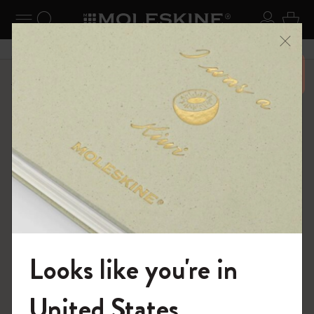
ニューを閉じる
ナビゲーションの切替
検索 (キーワードなど)
ログイ
カー
メニ
6,500円以上のご購入で送料無料
ショップ
...
アートコレクション
スケッチ
Looks like you're in
モレスキンの世界へようこそ
United States