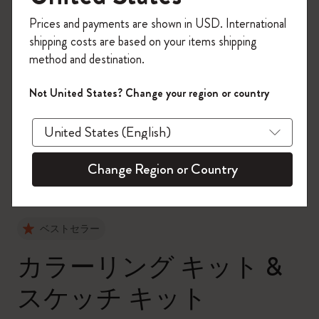
今すぐ会員登録して、コード
Prices and payments are shown in USD. International
「
WELCOME10
」を入力すると、初回注
shipping costs are based on your items shipping
文が10%オフ＋送料無料になります。セ
method and destination.
ール・アウトレット品は適用外。
Moleskineアカウントを作成して限定オフ
Not United States? Change your region or country
ァーや会員特典、さらに多くのインスピ
zoom.cta
レーションを手に入れましょう。
今すぐ会員登録 !
Change Region or Country
ベストセラー
カラーリング キット &
スケッチ キット