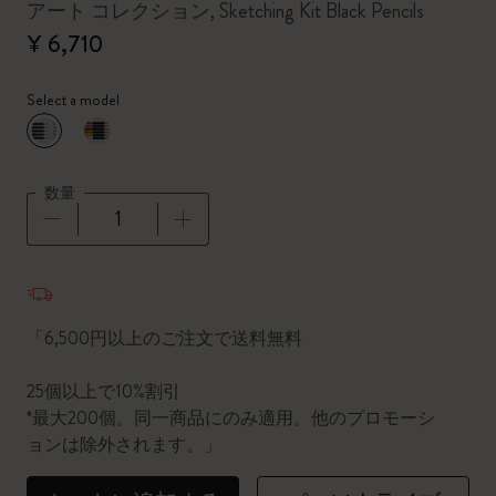
アート コレクション, Sketching Kit Black Pencils
¥ 6,710
Select a model
選択済
*
選択したカラー
数量
数量が1に更新されました
「6,500円以上のご注文で送料無料
25個以上で10%割引
*最大200個。同一商品にのみ適用。他のプロモーシ
ョンは除外されます。」