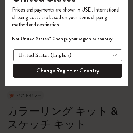
今すぐ会員登録して、コード
Prices and payments are shown in USD. International
「
WELCOME10
」を入力すると、初回注
shipping costs are based on your items shipping
文が10%オフ＋送料無料になります。セ
method and destination.
ール・アウトレット品は適用外。
Moleskineアカウントを作成して限定オフ
Not United States? Change your region or country
ァーや会員特典、さらに多くのインスピ
zoom.cta
レーションを手に入れましょう。
今すぐ会員登録 !
Change Region or Country
ベストセラー
カラーリング キット &
スケッチ キット