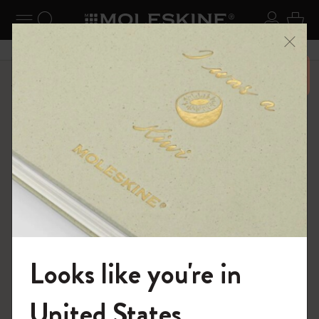
ニューを閉じる
ナビゲーションの切替
検索 (キーワードなど)
ログイ
カー
メニ
6,500円以上のご購入で送料無料
ショップ
...
アートコレクション
スケッチ
Looks like you're in
モレスキンの世界へようこそ
United States